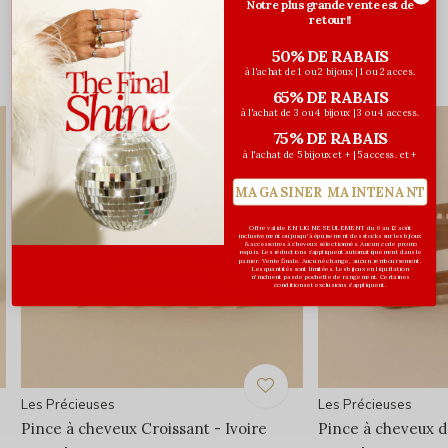
Notre plus grande vente est de
0
/ 5
retour!!
50% DE RABAIS
à l'achat de 1 ou 2 bijoux | 1 ou 2 acces.
Vous pourriez aussi aimer...
65% DE RABAIS
à l'achat de 3 ou 4 bijoux | 3 ou 4 access.
75% DE RABAIS
à l'achat de 5 bijoux et + | 5 access. et +
MAGASINER MAINTENANT
Offre valide EN LIGNE SEULEMENT du 6 au 12 août
inclusivement ou jusqu'à épuisement des stocks sur les bijoux
& accessoires à cheveux sélectionnés. Aucun code promo
requis. Les réductions s’appliquent automatiquement dans le
panier. Vente finale. Aucun échange, aucun remboursement.
Les quantités sont limitées. Les bijoux en liquidation
n'incluent pas de pochette de rangement. Certaines
conditions et exclusions s'appliquent.
Les Précieuses
Les Précieuses
Pince à cheveux Croissant - Ivoire
Pince à cheveux d