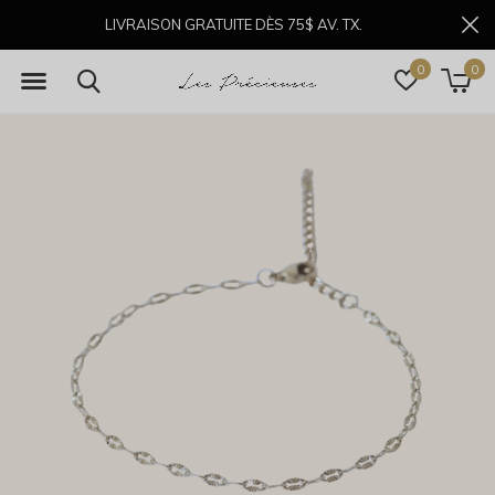
LIVRAISON GRATUITE DÈS 75$ AV. TX.
0
0