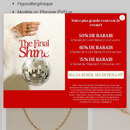
Hypoallergénique
Modèle or: Placage PVD or
Notre plus grande vente est de
retour!!
50% DE RABAIS
Évaluations
à l'achat de 1 ou 2 bijoux | 1 ou 2 acces.
0
65% DE RABAIS
/ 5
à l'achat de 3 ou 4 bijoux | 3 ou 4 access.
75% DE RABAIS
à l'achat de 5 bijoux et + | 5 access. et +
Vous pourriez aussi aimer...
MAGASINER MAINTENANT
Offre valide EN LIGNE SEULEMENT du 6 au 12 août
inclusivement ou jusqu'à épuisement des stocks sur les bijoux
& accessoires à cheveux sélectionnés. Aucun code promo
requis. Les réductions s’appliquent automatiquement dans le
panier. Vente finale. Aucun échange, aucun remboursement.
Les quantités sont limitées. Les bijoux en liquidation
n'incluent pas de pochette de rangement. Certaines
conditions et exclusions s'appliquent.