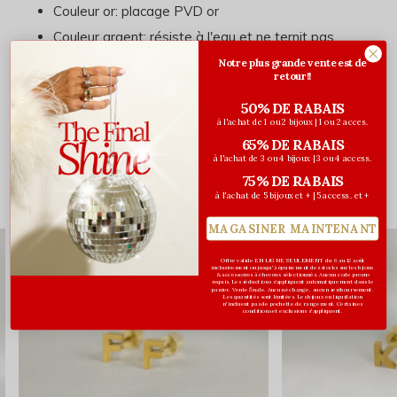
Couleur or: placage PVD or
Couleur argent: résiste à l'eau et ne ternit pas
Notre plus grande vente est de
retour!!
50% DE RABAIS
Évaluations
à l'achat de 1 ou 2 bijoux | 1 ou 2 acces.
0
65% DE RABAIS
/ 5
à l'achat de 3 ou 4 bijoux | 3 ou 4 access.
75% DE RABAIS
à l'achat de 5 bijoux et + | 5 access. et +
Vous pourriez aussi aimer...
MAGASINER MAINTENANT
Offre valide EN LIGNE SEULEMENT du 6 au 12 août
inclusivement ou jusqu'à épuisement des stocks sur les bijoux
& accessoires à cheveux sélectionnés. Aucun code promo
requis. Les réductions s’appliquent automatiquement dans le
panier. Vente finale. Aucun échange, aucun remboursement.
Les quantités sont limitées. Les bijoux en liquidation
n'incluent pas de pochette de rangement. Certaines
conditions et exclusions s'appliquent.