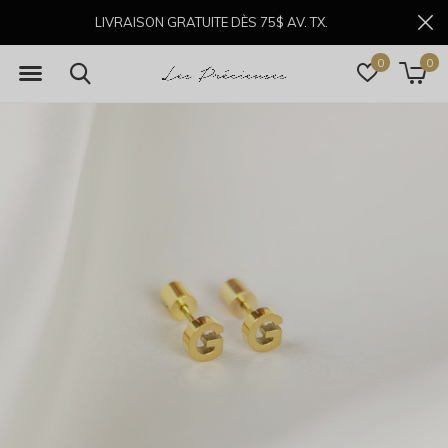
LIVRAISON GRATUITE DÈS 75$ AV. TX.
0
0