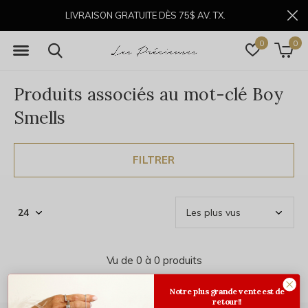
LIVRAISON GRATUITE DÈS 75$ AV. TX.
0
0
Produits associés au mot-clé Boy
Smells
FILTRER
Vu de 0 à 0 produits
Notre plus grande vente est de
retour!!