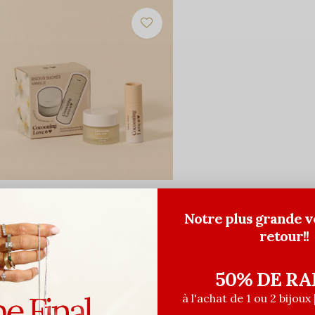
ocooning Love
offret Duo Baume et Exfoliant à
Notre plus grande v
vres - Vanille
retour!!
9,99$CA
23,75$CA
ant les taxes
50% DE RA
à l'achat de 1 ou 2 bijoux 