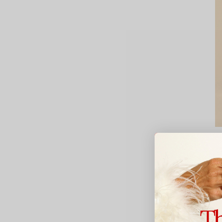
C
C
lè
1
Av