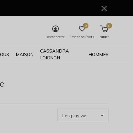
0
0
se connecter
liste de souhaits
panier
CASSANDRA
JOUX
MAISON
HOMMES
LOIGNON
e