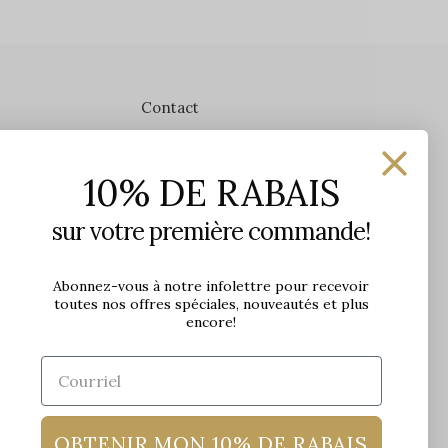
Contact
Les Précieuses
10% DE RABAIS
1650 avenue Jules-Verne, Local 103
G2G 2R1, Québec, Canada
sur votre première commande!
Heures d'ouverture en boutique
Lundi: 9h - 17h
Abonnez-vous à notre infolettre pour recevoir
toutes nos offres spéciales, nouveautés et plus
Mardi: 9h - 17h
encore!
Mercredi: 9h - 18h
Jeudi: 9h - 21h
Vendredi: 9h - 21h
Samedi: 9h à 17h
Dimanche: 10h à 17h
OBTENIR MON 10% DE RABAIS