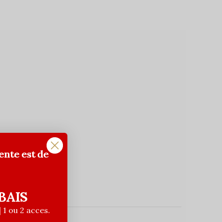
ente est de
BAIS
| 1 ou 2 acces.