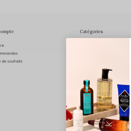
compte
Catégories
ire
En vedette
ommandes
THE FINAL SHINE
e de souhaits
Marques
Cheveux
Soins du visage
Maquillage
Bain et Corps
Bijoux