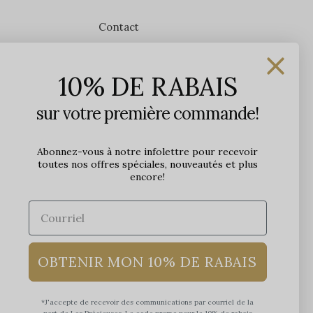
Contact
Les Précieuses
10% DE RABAIS
1650 avenue Jules-Verne, Local 103
G2G 2R1, Québec, Canada
sur votre première commande!
Heures d'ouverture en boutique
Lundi: 9h - 17h
Abonnez-vous à notre infolettre pour recevoir
toutes nos offres spéciales, nouveautés et plus
Mardi: 9h - 17h
encore!
Mercredi: 9h - 18h
Jeudi: 9h - 21h
Vendredi: 9h - 21h
Samedi: 9h à 17h
Dimanche: 10h à 17h
OBTENIR MON 10% DE RABAIS
*J'accepte de recevoir des communications par courriel de la