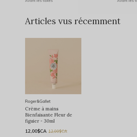
Avant les taxes
Avant les 
Articles vus récemment
Roger&Gallet
Crème à mains
Bienfaisante Fleur de
figuier - 30ml
12,00$CA
12,00$CA