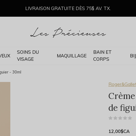
LIVRAISON GRATUITE DÈS 75$ AV. TX.
SOINS DU
BAIN ET
VEUX
MAQUILLAGE
BI
VISAGE
CORPS
guier - 30ml
Roger&Galle
Crème 
de figu
(
12,00$CA