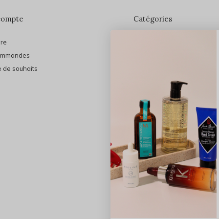
compte
Catégories
ire
En vedette
ommandes
THE FINAL SHINE
e de souhaits
Marques
Cheveux
Soins du visage
Maquillage
Bain et Corps
Bijoux