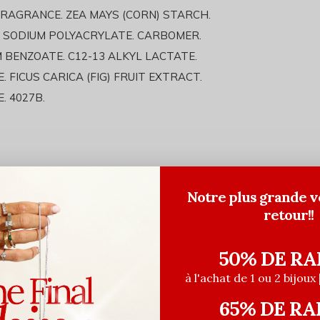
FRAGRANCE. ZEA MAYS (CORN) STARCH.
 SODIUM POLYACRYLATE. CARBOMER.
M BENZOATE. C12-13 ALKYL LACTATE.
 FICUS CARICA (FIG) FRUIT EXTRACT.
. 4027B.
Notre plus grande v
retour!!
50% DE RA
à l'achat de 1 ou 2 bijoux 
65% DE RA