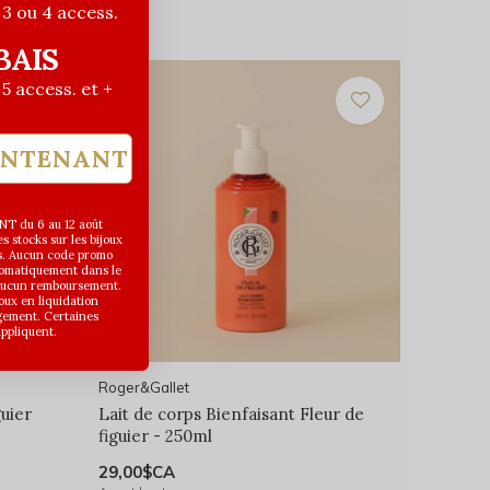
| 3 ou 4 access.
BAIS
| 5 access. et +
INTENANT
T du 6 au 12 août
 stocks sur les bijoux
s. Aucun code promo
utomatiquement dans le
 aucun remboursement.
joux en liquidation
gement. Certaines
appliquent.
Roger&Gallet
guier
Lait de corps Bienfaisant Fleur de
figuier - 250ml
29,00$CA