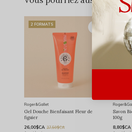
Vous pourriez aussi aimer...
2 FORMATS
Roger&Gallet
Roger&Gal
Gel Douche Bienfaisant Fleur de
Savon Bie
figuier
100g
26,00$CA
8,80$CA
37,50$CA