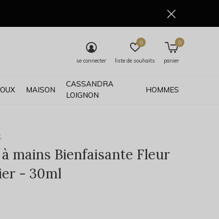
0
0
se connecter
liste de souhaits
panier
CASSANDRA
JOUX
MAISON
HOMMES
LOIGNON
t
à mains Bienfaisante Fleur
ier - 30ml
0)