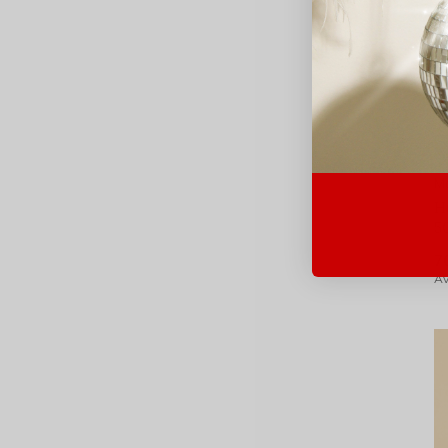
Mo
H
5
7
Av