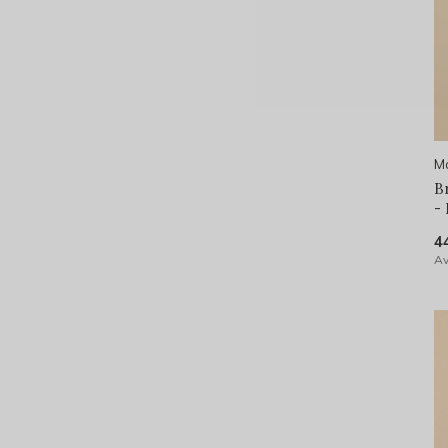
Mo
B
-
4
Av