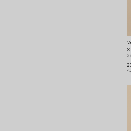
Mo
S
3
2
Av