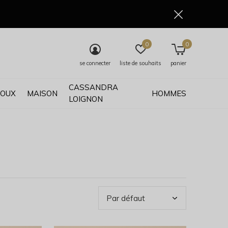
0
0
se connecter
liste de souhaits
panier
CASSANDRA
JOUX
MAISON
HOMMES
LOIGNON