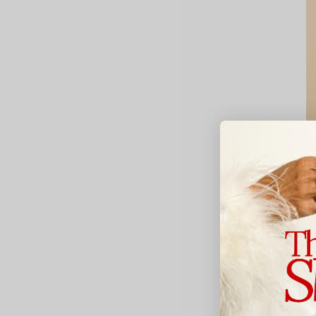
Mo
G
4
Av