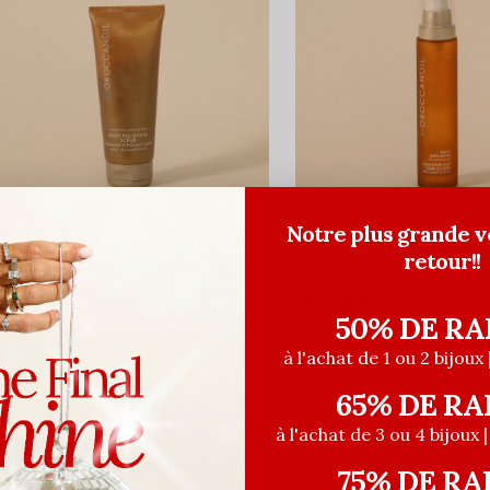
Notre plus grande v
roccanoil
Moroccanoil
retour!!
ommage exfoliant pour le corps
Concentré de nuit pour 
2,00$CA
80,00$CA
50% DE RA
ant les taxes
Avant les taxes
à l'achat de 1 ou 2 bijoux 
65% DE RA
à l'achat de 3 ou 4 bijoux 
75% DE RA