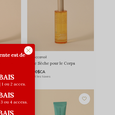
ente est de
Moroccanoil
le corps
Huile Sèche pour le Corps
65,00$CA
BAIS
Avant les taxes
| 1 ou 2 acces.
BAIS
| 3 ou 4 access.
BAIS