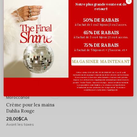
Lotion pour le corps Dahlia
Savon pour les mains
Notre plus grande vente est de
Rouge - 360ml
Dahlia Rouge - 360ml
retour!!
38,00$CA
28,00$CA
50% DE RABAIS
Avant les taxes
Avant les taxes
à l'achat de 1 ou 2 bijoux | 1 ou 2 acces.
65% DE RABAIS
à l'achat de 3 ou 4 bijoux | 3 ou 4 access.
2 FORMATS
75% DE RABAIS
à l'achat de 5 bijoux et + | 5 access. et +
MAGASINER MAINTENANT
Offre valide EN LIGNE SEULEMENT du 6 au 12 août
inclusivement ou jusqu'à épuisement des stocks sur les bijoux
& accessoires à cheveux sélectionnés. Aucun code promo
requis. Les réductions s’appliquent automatiquement dans le
panier. Vente finale. Aucun échange, aucun remboursement.
Les quantités sont limitées. Les bijoux en liquidation
n'incluent pas de pochette de rangement. Certaines
conditions et exclusions s'appliquent.
Moroccanoil
Crème pour les mains
Dahlia Rouge
28,00$CA
Avant les taxes