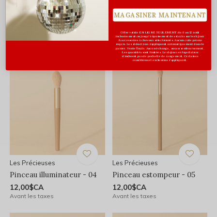
Les Précieuses
Les Précieuses
Pinceau à fard à joues - 02
Pinceau à poudre de
MAGASINER MAINTENANT
précision - 03
14,00$CA
Avant les taxes
14,00$CA
Offre valide EN LIGNE SEULEMENT du 6 au 12 août
inclusivement ou jusqu'à épuisement des stocks sur les bijoux
& accessoires à cheveux sélectionnés. Aucun code promo
Avant les taxes
requis. Les réductions s’appliquent automatiquement dans le
panier. Vente finale. Aucun échange, aucun remboursement.
Les quantités sont limitées. Les bijoux en liquidation
n'incluent pas de pochette de rangement. Certaines
conditions et exclusions s'appliquent.
Les Précieuses
Les Précieuses
Pinceau illuminateur - 04
Pinceau estompeur - 05
12,00$CA
12,00$CA
Avant les taxes
Avant les taxes