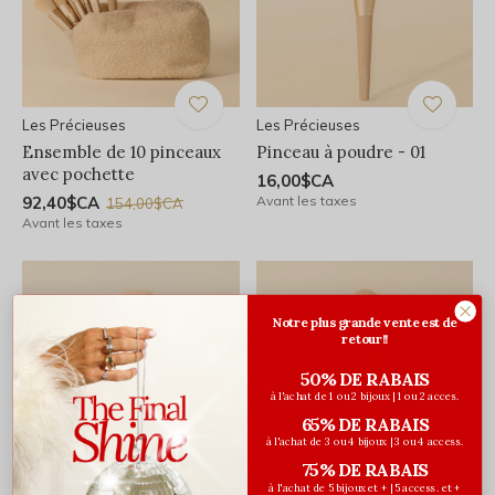
Les Précieuses
Les Précieuses
Ensemble de 10 pinceaux
Pinceau à poudre - 01
avec pochette
16,00$CA
92,40$CA
Avant les taxes
154,00$CA
Avant les taxes
Notre plus grande vente est de
retour!!
50% DE RABAIS
à l'achat de 1 ou 2 bijoux | 1 ou 2 acces.
65% DE RABAIS
à l'achat de 3 ou 4 bijoux | 3 ou 4 access.
75% DE RABAIS
à l'achat de 5 bijoux et + | 5 access. et +