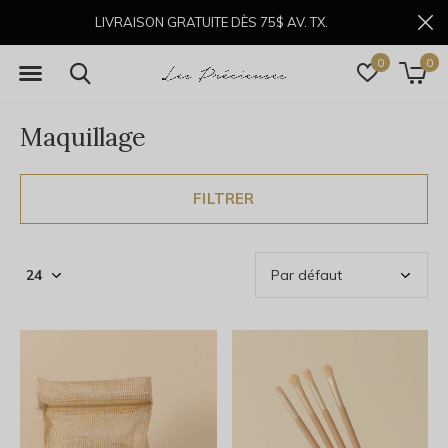
LIVRAISON GRATUITE DÈS 75$ AV. TX.
0
0
Maquillage
FILTRER