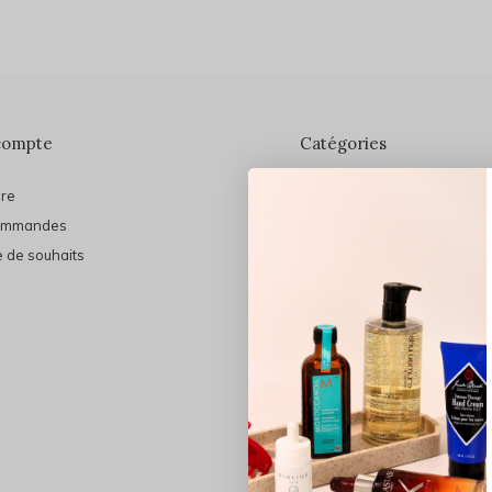
compte
Catégories
ire
En vedette
ommandes
THE FINAL SHINE
e de souhaits
Marques
Cheveux
Soins du visage
Maquillage
Bain et Corps
Bijoux