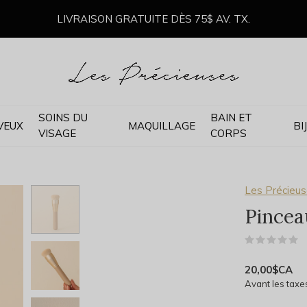
LIVRAISON GRATUITE DÈS 75$ AV. TX.
SOINS DU
BAIN ET
VEUX
MAQUILLAGE
BI
VISAGE
CORPS
Les Précieu
Pinceau
(
20,00$CA
Avant les taxe