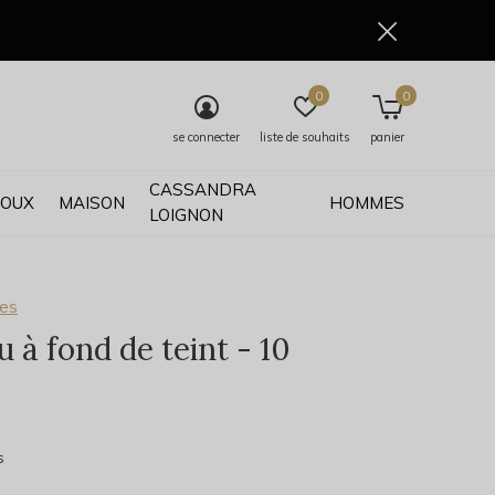
0
0
se connecter
liste de souhaits
panier
CASSANDRA
JOUX
MAISON
HOMMES
LOIGNON
ses
 à fond de teint - 10
0)
s