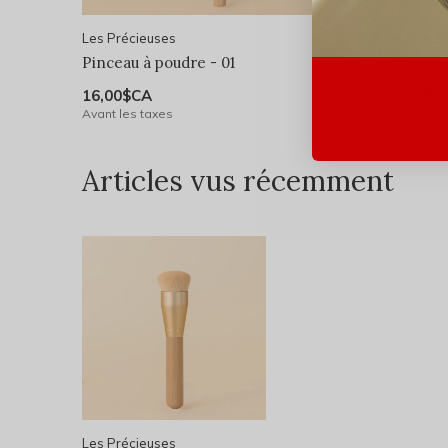
Les Précieuses
Les Préci
Pinceau à poudre - 01
Pinceau à
16,00$CA
14,00$C
Avant les taxes
Avant les 
Articles vus récemment
Les Précieuses