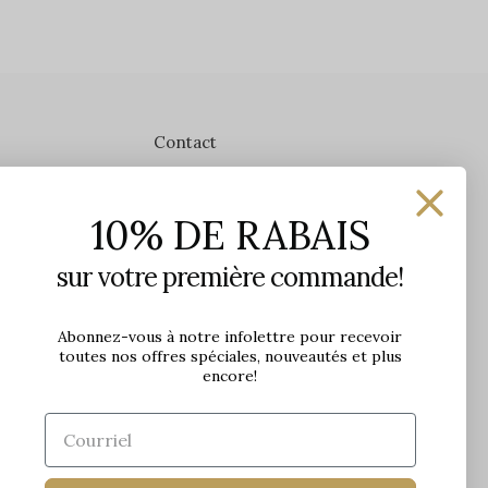
Contact
Les Précieuses
10% DE RABAIS
1650 avenue Jules-Verne, Local 103
G2G 2R1, Québec, Canada
sur votre première commande!
Heures d'ouverture en boutique
Lundi: 9h - 17h
Abonnez-vous à notre infolettre pour recevoir
toutes nos offres spéciales, nouveautés et plus
Mardi: 9h - 17h
encore!
Mercredi: 9h - 18h
Jeudi: 9h - 21h
Vendredi: 9h - 21h
Samedi: 9h à 17h