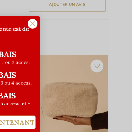
AJOUTER UN AVIS
ente est de
BAIS
| 1 ou 2 acces.
BAIS
| 3 ou 4 access.
BAIS
| 5 access. et +
INTENANT