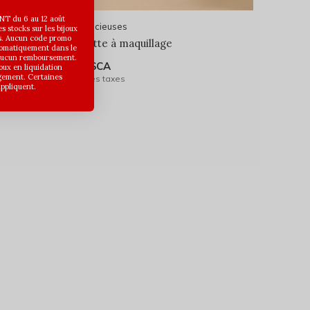
T du 6 au 12 août
Les Précieuses
 stocks sur les bijoux
s. Aucun code promo
Pochette à maquillage
utomatiquement dans le
 aucun remboursement.
18,00$CA
joux en liquidation
gement. Certaines
Avant les taxes
appliquent.