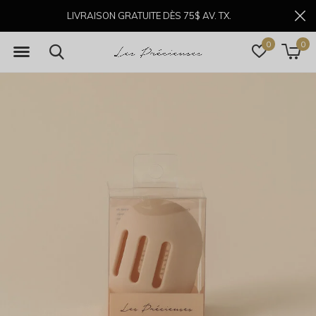
LIVRAISON GRATUITE DÈS 75$ AV. TX.
0
0