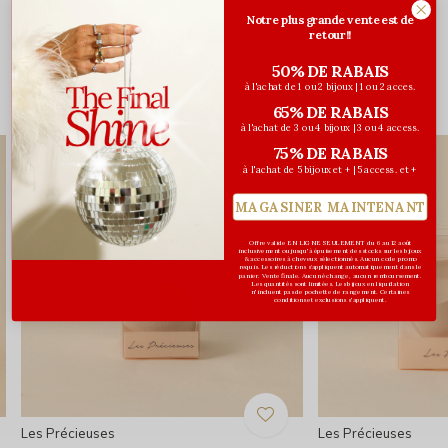
Évaluations
Notre plus grande vente est de
retour!!
0
/ 5
50% DE RABAIS
à l'achat de 1 ou 2 bijoux | 1 ou 2 acces.
Vous pourriez aussi aimer...
65% DE RABAIS
à l'achat de 3 ou 4 bijoux | 3 ou 4 access.
75% DE RABAIS
FAVORI
à l'achat de 5 bijoux et + | 5 access. et +
MAGASINER MAINTENANT
Offre valide EN LIGNE SEULEMENT du 6 au 12 août
inclusivement ou jusqu'à épuisement des stocks sur les bijoux
& accessoires à cheveux sélectionnés. Aucun code promo
requis. Les réductions s’appliquent automatiquement dans le
panier. Vente finale. Aucun échange, aucun remboursement.
Les quantités sont limitées. Les bijoux en liquidation
n'incluent pas de pochette de rangement. Certaines
conditions et exclusions s'appliquent.
Les Précieuses
Les Précieuses