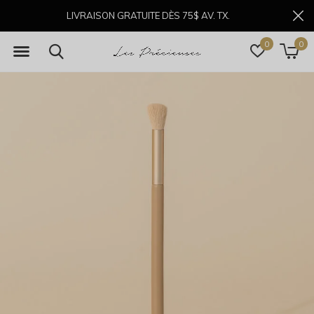
LIVRAISON GRATUITE DÈS 75$ AV. TX.
0
0