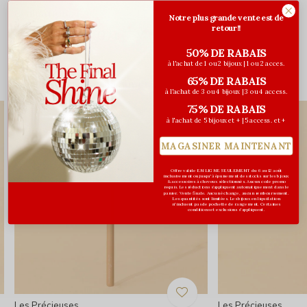
Évaluations
Notre plus grande vente est de
retour!!
0
/ 5
50% DE RABAIS
à l'achat de 1 ou 2 bijoux | 1 ou 2 acces.
65% DE RABAIS
Vous pourriez aussi aimer...
à l'achat de 3 ou 4 bijoux | 3 ou 4 access.
75% DE RABAIS
à l'achat de 5 bijoux et + | 5 access. et +
MAGASINER MAINTENANT
Offre valide EN LIGNE SEULEMENT du 6 au 12 août
inclusivement ou jusqu'à épuisement des stocks sur les bijoux
& accessoires à cheveux sélectionnés. Aucun code promo
requis. Les réductions s’appliquent automatiquement dans le
panier. Vente finale. Aucun échange, aucun remboursement.
Les quantités sont limitées. Les bijoux en liquidation
n'incluent pas de pochette de rangement. Certaines
conditions et exclusions s'appliquent.
Les Précieuses
Les Précieuses