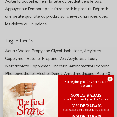
Agiter la bouteille. Tenir la tête du produit vers le bas.
Appuyer sur l'embout pour faire sortir le produit. Répartir
une petite quantité du produit sur cheveux humides avec
les doigts ou un peigne.
Ingrédients
Aqua / Water, Propylene Glycol, Isobutane, Acrylates
Copolymer, Butane, Propane, Vp / Acrylates / Lauryl
Methacrylate Copolymer, Triacetin, Aminomethyl Propanol,
Phenoxyethanol, Alcohol Denat, Amodimethicone, Peg-40
Hydrogenated Castor Oil, Vinyl Caprolactam / Vp /
Notre plus grande vente est de
retour!!
Dimethylaminoethyl Methcrylate, Copolymer,
50% DE RABAIS
Methylparaben, Polysorbate 80, Polysorbate 20,
à l'achat de 1 ou 2 bijoux | 1 ou 2 acces.
Benzophenone-4, Trideceth-12. Linalool, Limonene, 2-
65% DE RABAIS
à l'achat de 3 ou 4 bijoux | 3 ou 4 access.
Oleamido-1, 3-Octadecanediol, Cetrimonium Chloride,
75% DE RABAIS