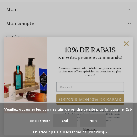
Menu
Mon compte
Catégories
10% DE RABAIS
Contact
sur votre première commande!
Abonnez-vous à notre infolettre pour recevoir
ÉCRIVEZ-NOUS
toutes nos offres spéciales, nouveautés et plus
encore!
OBTENIR MON 10% DE RABAIS
Veuillez accepter les cookies afin de rendre ce site plus fonctionnel Est-
*J'accepte de recevoir des communications par courriel de la
part de Les Précieuses. Le code promo pour le 10% de rabais
vous sera transmis par courriel une fois votre adresse courriel
ce correct?
Oui
Non
confirmée. Certaines exclusions s'appliquent.
© Copyright
2026
-
Les Précieuses
Non merci
En savoir plus sur les témoins (cookies) »