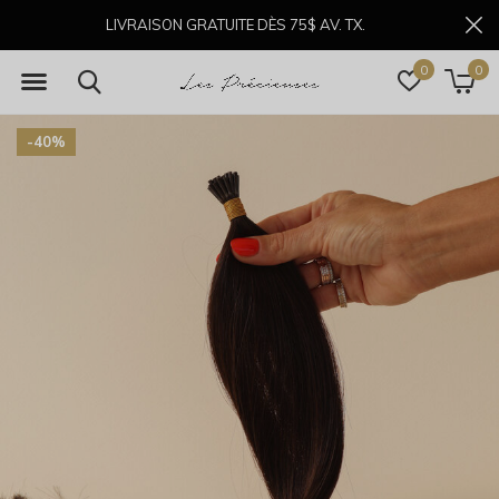
LIVRAISON GRATUITE DÈS 75$ AV. TX.
0
0
-40%