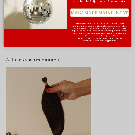
et des
pinces
(tous non-inclus)
à l'achat de 5 bijoux et + | 5 access. et +
MAGASINER MAINTENANT
Offre valide EN LIGNE SEULEMENT du 6 au 12 août
inclusivement ou jusqu'à épuisement des stocks sur les bijoux
Évaluations
& accessoires à cheveux sélectionnés. Aucun code promo
requis. Les réductions s’appliquent automatiquement dans le
panier. Vente finale. Aucun échange, aucun remboursement.
0
Les quantités sont limitées. Les bijoux en liquidation
/ 5
n'incluent pas de pochette de rangement. Certaines
conditions et exclusions s'appliquent.
Articles vus récemment