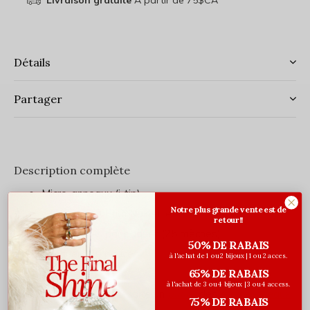
Livraison gratuite
À partir de 75$CA
Détails
Partager
Description complète
Micro-anneaux (i-tip)
Notre plus grande vente est de
Couleur: #2 - Brun Noisette
retour!!
25 grammes par paquet (25 mèches)
50% DE RABAIS
Longueur 20 pouces
à l'achat de 1 ou 2 bijoux | 1 ou 2 acces.
65% DE RABAIS
à l'achat de 3 ou 4 bijoux | 3 ou 4 access.
L'installation nécessite un
puller
, des
micro-anneaux
75% DE RABAIS