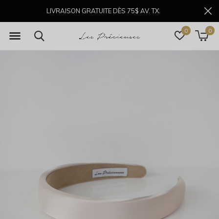
LIVRAISON GRATUITE DÈS 75$ AV. TX.
0
0