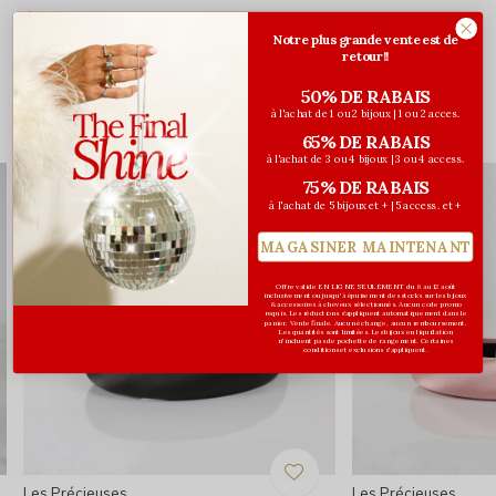
Évaluations
Notre plus grande vente est de
0
retour!!
/ 5
50% DE RABAIS
à l'achat de 1 ou 2 bijoux | 1 ou 2 acces.
Vous pourriez aussi aimer...
65% DE RABAIS
à l'achat de 3 ou 4 bijoux | 3 ou 4 access.
75% DE RABAIS
à l'achat de 5 bijoux et + | 5 access. et +
MAGASINER MAINTENANT
Offre valide EN LIGNE SEULEMENT du 6 au 12 août
inclusivement ou jusqu'à épuisement des stocks sur les bijoux
& accessoires à cheveux sélectionnés. Aucun code promo
requis. Les réductions s’appliquent automatiquement dans le
panier. Vente finale. Aucun échange, aucun remboursement.
Les quantités sont limitées. Les bijoux en liquidation
n'incluent pas de pochette de rangement. Certaines
conditions et exclusions s'appliquent.
Les Précieuses
Les Précieuses