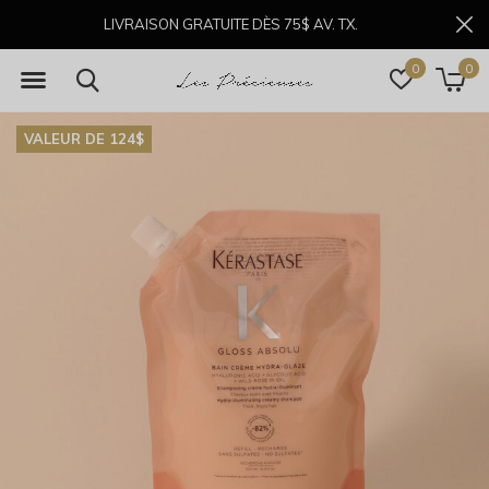
LIVRAISON GRATUITE DÈS 75$ AV. TX.
0
0
VALEUR DE 124$