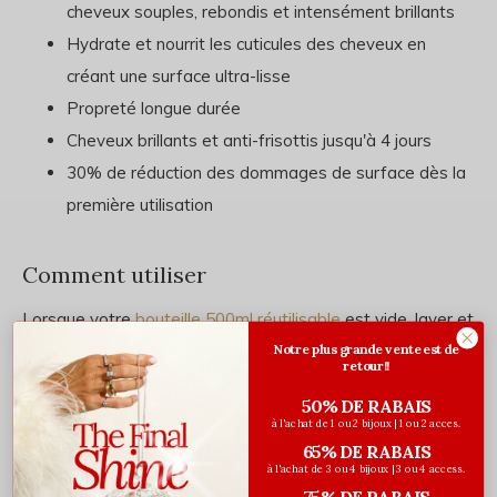
cheveux souples, rebondis et intensément brillants
Hydrate et nourrit les cuticules des cheveux en
créant une surface ultra-lisse
Propreté longue durée
Cheveux brillants et anti-frisottis jusqu'à 4 jours
30% de réduction des dommages de surface dès la
première utilisation
Comment utiliser
Lorsque votre
bouteille 500ml réutilisable
est vide, laver et
faire sécher. Remplir de nouveau à l'aide de la pochette de
Notre plus grande vente est de
retour!!
recharge. Répéter indéfiniment!
50% DE RABAIS
à l'achat de 1 ou 2 bijoux | 1 ou 2 acces.
Répartir une noisette de produit sur cheveux mouillés.
65% DE RABAIS
à l'achat de 3 ou 4 bijoux | 3 ou 4 access.
Ajouter de l'eau et faire mousser. Rincer. Répéter une