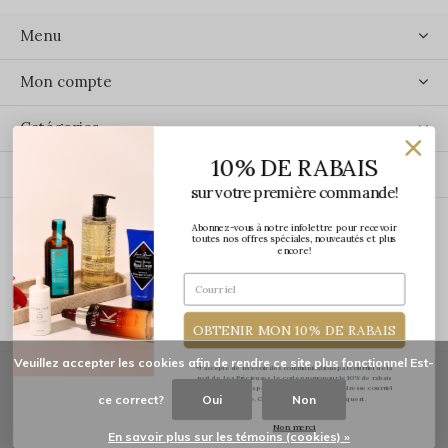
Menu
Mon compte
Catégories
10% DE RABAIS
Contact
sur votre première commande!
Abonnez-vous à notre infolettre pour recevoir
ÉCRIVEZ-NOUS
toutes nos offres spéciales, nouveautés et plus
encore!
OBTENIR MON 10% DE RABAIS
Veuillez accepter les cookies afin de rendre ce site plus fonctionnel Est-
*J'accepte de recevoir des communications par courriel de la
part de Les Précieuses. Le code promo pour le 10% de rabais
vous sera transmis par courriel une fois votre adresse courriel
ce correct?
Oui
Non
confirmée. Certaines exclusions s'appliquent.
© Copyright
2026
-
Les Précieuses
Non merci
En savoir plus sur les témoins (cookies) »