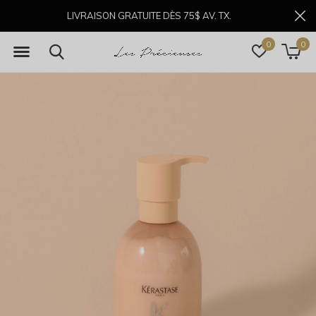
LIVRAISON GRATUITE DÈS 75$ AV. TX.
0
0