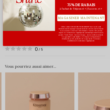
75% DE RABAIS
Appliquer sur cheveux lavés et essorés à la serviette.
à l'achat de 5 bijoux et + | 5 access. et +
Masser sur les longueurs et les pointes. Laisser poser. Ne
MAGASINER MAINTENANT
pas rincer. Procéder au brushing.
Offre valide EN LIGNE SEULEMENT du 6 au 12 août
inclusivement ou jusqu'à épuisement des stocks sur les bijoux
& accessoires à cheveux sélectionnés. Aucun code promo
requis. Les réductions s’appliquent automatiquement dans le
panier. Vente finale. Aucun échange, aucun remboursement.
Les quantités sont limitées. Les bijoux en liquidation
n'incluent pas de pochette de rangement. Certaines
Évaluations
conditions et exclusions s'appliquent.
0
/ 5
Vous pourriez aussi aimer...