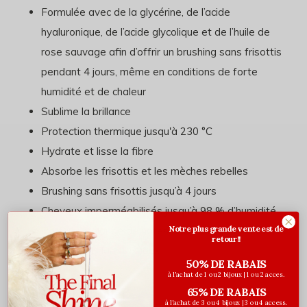
Formulée avec de la glycérine, de l’acide
hyaluronique, de l’acide glycolique et de l’huile de
rose sauvage afin d’offrir un brushing sans frisottis
pendant 4 jours, même en conditions de forte
humidité et de chaleur
Sublime la brillance
Protection thermique jusqu'à 230 °C
Hydrate et lisse la fibre
Absorbe les frisottis et les mèches rebelles
Brushing sans frisottis jusqu’à 4 jours
Cheveux imperméabilisés jusqu’à 98 % d’humidité
Notre plus grande vente est de
Parfum: mélange de notes d'agrumes pétillantes à
retour!!
un bouquet floral luxueux
50% DE RABAIS
à l'achat de 1 ou 2 bijoux | 1 ou 2 acces.
65% DE RABAIS
Comment utiliser
à l'achat de 3 ou 4 bijoux | 3 ou 4 access.