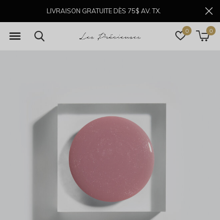
LIVRAISON GRATUITE DÈS 75$ AV. TX.
0
0