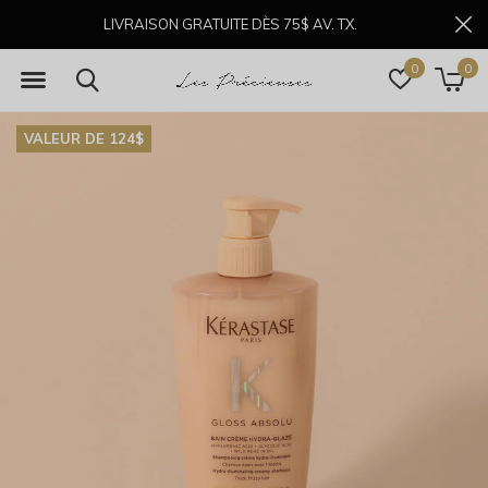
LIVRAISON GRATUITE DÈS 75$ AV. TX.
0
0
VALEUR DE 124$