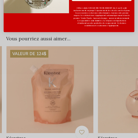
Évaluations
Offre valide EN LIGNE SEULEMENT du 6 au 12 août
inclusivement ou jusqu'à épuisement des stocks sur les bijoux
& accessoires à cheveux sélectionnés. Aucun code promo
0
requis. Les réductions s’appliquent automatiquement dans le
/ 5
panier. Vente finale. Aucun échange, aucun remboursement.
Les quantités sont limitées. Les bijoux en liquidation
n'incluent pas de pochette de rangement. Certaines
conditions et exclusions s'appliquent.
Vous pourriez aussi aimer...
VALEUR DE 124$