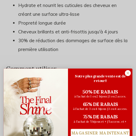
Hydrate et nourrit les cuticules des cheveux en
créant une surface ultra-lisse
Propreté longue durée
Cheveux brillants et anti-frisottis jusqu'à 4 jours
30% de réduction des dommages de surface dès la
première utilisation
Comment utiliser
Notre plus grande vente est de
Bien mouiller les cheveux, puis appliquer le shampoing
retour!!
directement sur le cuir chevelu. Frotter doucement pour
50% DE RABAIS
à l'achat de 1 ou 2 bijoux | 1 ou 2 acces.
faire mousser. Rincer. Répéter une deuxième mousse.
65% DE RABAIS
Rincer de nouveau. Poursuivre avec un fondant ou
à l'achat de 3 ou 4 bijoux | 3 ou 4 access.
masque.
75% DE RABAIS
à l'achat de 5 bijoux et + | 5 access. et +
MAGASINER MAINTENANT