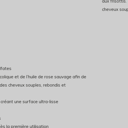
aux frisottis.
cheveux soupl
lfates
ycolique et de l’huile de rose sauvage afin de
er des cheveux souples, rebondis et
 créant une surface ultra-lisse
s
 la première utilisation