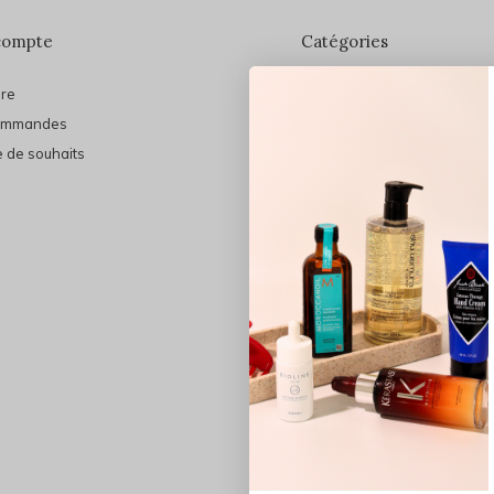
compte
Catégories
ire
En vedette
ommandes
THE FINAL SHINE
e de souhaits
Marques
Cheveux
Soins du visage
Maquillage
Bain et Corps
Bijoux