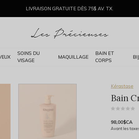
LIVRAISON GRATUITE DÈS 75$ AV. TX.
SOINS DU
BAIN ET
VEUX
MAQUILLAGE
BI
VISAGE
CORPS
Kérastase
Bain C
(
98,00$CA
Avant les taxe