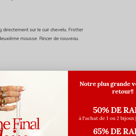
 directement sur le cuir chevelu. Frotter
 deuxième mousse. Rincer de nouveau.
Notre plus grande v
retour!!
50% DE RA
à l'achat de 1 ou 2 bijoux 
65% DE RA