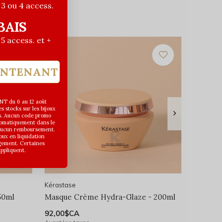
| 3 ou 4 access.
BAIS
| 5 access. et +
INTENANT
T du 6 au 12 août
 stocks sur les bijoux
s. Aucun code promo
utomatiquement dans le
 aucun remboursement.
joux en liquidation
gement. Certaines
appliquent.
Kérastase
50ml
Masque Crème Hydra-Glaze - 200ml
92,00$CA