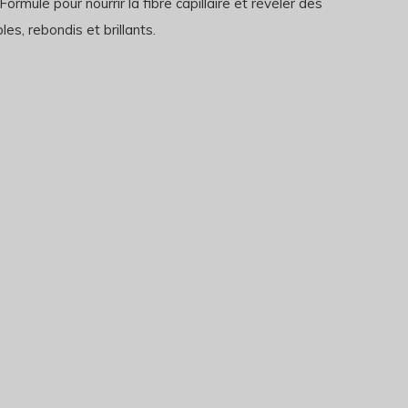
 Formulé pour nourrir la fibre capillaire et révéler des
es, rebondis et brillants.