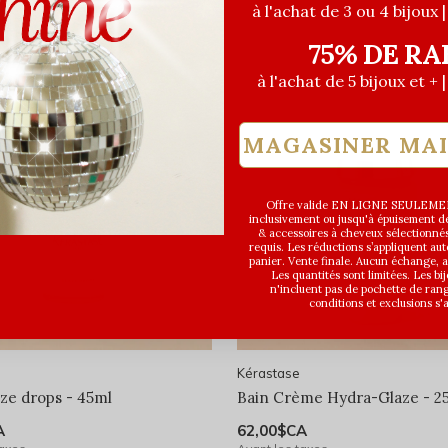
à l'achat de 3 ou 4 bijoux 
75% DE RA
à l'achat de 5 bijoux et + 
MAGASINER MA
Offre valide EN LIGNE SEULEMEN
inclusivement ou jusqu'à épuisement des
& accessoires à cheveux sélectionné
requis. Les réductions s’appliquent a
panier. Vente finale. Aucun échange,
Les quantités sont limitées. Les bi
n'incluent pas de pochette de ran
conditions et exclusions s'
Kérastase
aze drops - 45ml
Bain Crème Hydra-Glaze - 2
A
62,00$CA