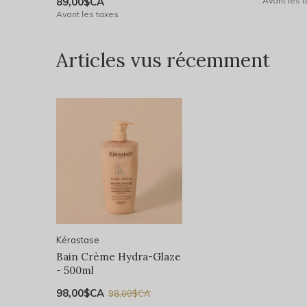
89,00$CA
Avant les 
Avant les taxes
Articles vus récemment
Kérastase
Bain Crème Hydra-Glaze
- 500ml
98,00$CA
98,00$CA