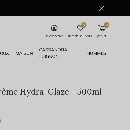
0
0
se connecter
liste de souhaits
panier
CASSANDRA
JOUX
MAISON
HOMMES
LOIGNON
rème Hydra-Glaze - 500ml
0)
s