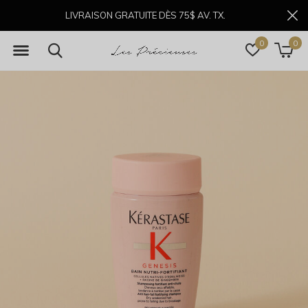
LIVRAISON GRATUITE DÈS 75$ AV. TX.
0
0