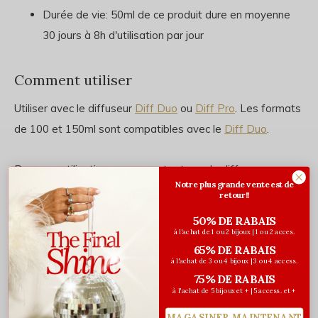
Durée de vie: 50ml de ce produit dure en moyenne
30 jours à 8h d'utilisation par jour
Comment utiliser
Utiliser avec le diffuseur
Diff Duo
ou
Diff Pro
. Les formats
de 100 et 150ml sont compatibles avec le
Diff Duo
.
Pour une utilisation avec un autre type de diffuseur: verser
Notre plus grande vente est de
quelques gouttes dans l'eau de votre diffuseur. Profiter de
retour!!
l'odeur.
50% DE RABAIS
à l'achat de 1 ou 2 bijoux | 1 ou 2 acces.
65% DE RABAIS
Ingrédients
à l'achat de 3 ou 4 bijoux | 3 ou 4 access.
75% DE RABAIS
Huile parfumée, Dipropylène glycol
à l'achat de 5 bijoux et + | 5 access. et +
MAGASINER MAINTENANT