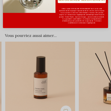
Évaluations
Offre valide EN LIGNE SEULEMENT du 6 au 12 août
inclusivement ou jusqu'à épuisement des stocks sur les bijoux
& accessoires à cheveux sélectionnés. Aucun code promo
requis. Les réductions s’appliquent automatiquement dans le
0
panier. Vente finale. Aucun échange, aucun remboursement.
/ 5
Les quantités sont limitées. Les bijoux en liquidation
n'incluent pas de pochette de rangement. Certaines
conditions et exclusions s'appliquent.
Vous pourriez aussi aimer...