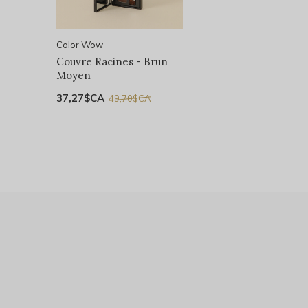
Color Wow
Couvre Racines - Brun
Moyen
37,27$CA
49,70$CA