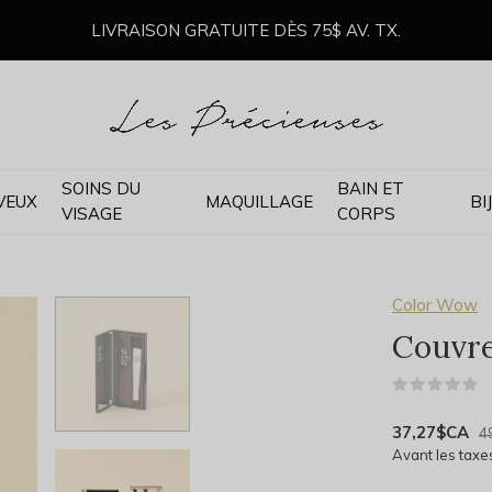
LIVRAISON GRATUITE DÈS 75$ AV. TX.
SOINS DU
BAIN ET
VEUX
MAQUILLAGE
BI
VISAGE
CORPS
Color Wow
Couvre
(
37,27$CA
4
Avant les taxe