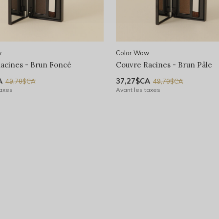
w
Color Wow
acines - Brun Foncé
Couvre Racines - Brun Pâle
A
37,27$CA
49,70$CA
49,70$CA
taxes
Avant les taxes