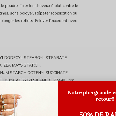
de poudre. Tirer les cheveux à plat contre le
ines, sans balayer. Répéter l’application au
prolonger les reflets. Enlever l’excédent avec
CTYLDODECYL STEAROYL STEARATE,
A, ZEA MAYS STARCH,
INUM STARCH OCTENYLSUCCINATE,
HOXYCAPRYLYLSILANE, CI 77499 (Iron
um Dioxide) FORMULA #711-0
Notre plus grande v
retour!!
50% DE RA