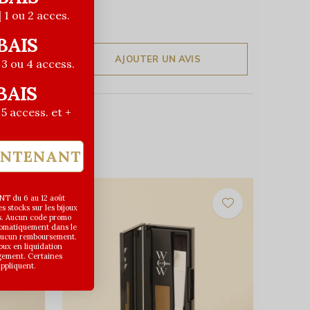
| 1 ou 2 acces.
BAIS
AJOUTER UN AVIS
| 3 ou 4 access.
BAIS
| 5 access. et +
INTENANT
T du 6 au 12 août
 stocks sur les bijoux
s. Aucun code promo
utomatiquement dans le
 aucun remboursement.
joux en liquidation
gement. Certaines
appliquent.