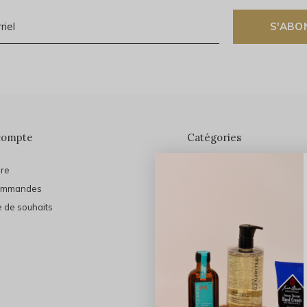
S'ABO
compte
Catégories
ire
En vedette
ommandes
THE FINAL SHINE
e de souhaits
Marques
Cheveux
Soins du visage
Maquillage
Bain et Corps
Bijoux