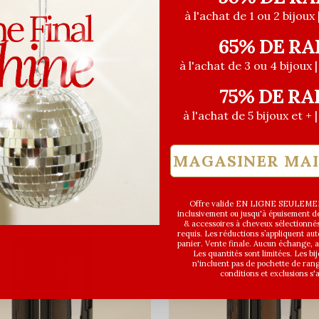
à l'achat de 1 ou 2 bijoux 
65% DE RA
à l'achat de 3 ou 4 bijoux 
75% DE RA
à l'achat de 5 bijoux et + 
MAGASINER MA
Offre valide EN LIGNE SEULEMEN
inclusivement ou jusqu'à épuisement des
& accessoires à cheveux sélectionné
requis. Les réductions s’appliquent a
panier. Vente finale. Aucun échange,
Les quantités sont limitées. Les bi
n'incluent pas de pochette de ran
conditions et exclusions s'