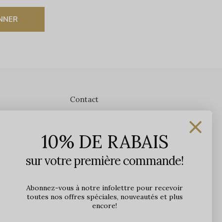
NNER
Contact
Les Précieuses
10% DE RABAIS
1650 avenue Jules-Verne, Local 103
G2G 2R1, Québec, Canada
sur votre première commande!
Heures d'ouverture en boutique
Lundi: 9h - 17h
Abonnez-vous à notre infolettre pour recevoir
toutes nos offres spéciales, nouveautés et plus
Mardi: 9h - 17h
encore!
Mercredi: 9h - 18h