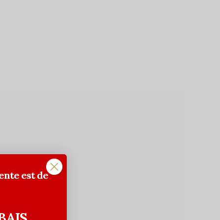
ente est de
BAIS