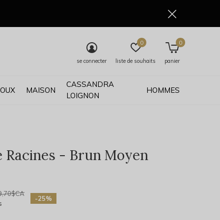
0
0
se connecter
liste de souhaits
panier
CASSANDRA
JOUX
MAISON
HOMMES
LOIGNON
 Racines - Brun Moyen
0)
9,70$CA
-25%
s