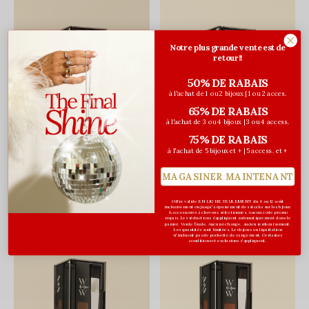
Notre plus grande vente est de
retour!!
50% DE RABAIS
à l'achat de 1 ou 2 bijoux | 1 ou 2 acces.
65% DE RABAIS
à l'achat de 3 ou 4 bijoux | 3 ou 4 access.
75% DE RABAIS
Color Wow
Color Wow
à l'achat de 5 bijoux et + | 5 access. et +
Couvre Racines - Noir
Couvre Racines - Brun
Foncé
37,27$CA
MAGASINER MAINTENANT
49,70$CA
Avant les taxes
37,27$CA
49,70$CA
Avant les taxes
Offre valide EN LIGNE SEULEMENT du 6 au 12 août
inclusivement ou jusqu'à épuisement des stocks sur les bijoux
& accessoires à cheveux sélectionnés. Aucun code promo
requis. Les réductions s’appliquent automatiquement dans le
panier. Vente finale. Aucun échange, aucun remboursement.
Les quantités sont limitées. Les bijoux en liquidation
n'incluent pas de pochette de rangement. Certaines
conditions et exclusions s'appliquent.