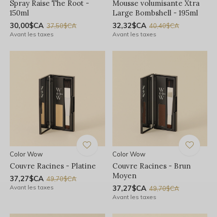
Spray Raise The Root -
Mousse volumisante Xtra
150ml
Large Bombshell - 195ml
30,00$CA
32,32$CA
37,50$CA
40,40$CA
Avant les taxes
Avant les taxes
Color Wow
Color Wow
Couvre Racines - Platine
Couvre Racines - Brun
Moyen
37,27$CA
49,70$CA
Avant les taxes
37,27$CA
49,70$CA
Avant les taxes