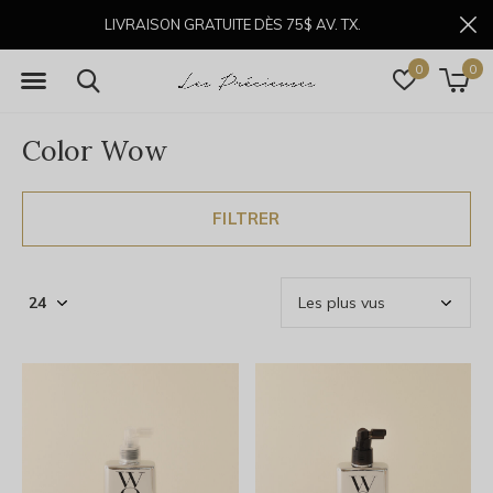
LIVRAISON GRATUITE DÈS 75$ AV. TX.
0
0
Color Wow
FILTRER