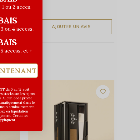
| 1 ou 2 acces.
BAIS
AJOUTER UN AVIS
| 3 ou 4 access.
BAIS
| 5 access. et +
INTENANT
T du 6 au 12 août
 stocks sur les bijoux
s. Aucun code promo
utomatiquement dans le
 aucun remboursement.
joux en liquidation
gement. Certaines
appliquent.