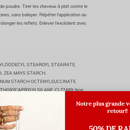
de poudre. Tirer les cheveux à plat contre le
ines, sans balayer. Répéter l’application au
prolonger les reflets. Enlever l’excédent avec
CTYLDODECYL STEAROYL STEARATE,
A, ZEA MAYS STARCH,
INUM STARCH OCTENYLSUCCINATE,
HOXYCAPRYLYLSILANE, CI 77499 (Iron
um Dioxide) FORMULA #711-0
Notre plus grande v
retour!!
50% DE RA