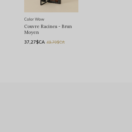
Color Wow
Couvre Racines - Brun
Moyen
37,27$CA
49,70$CA