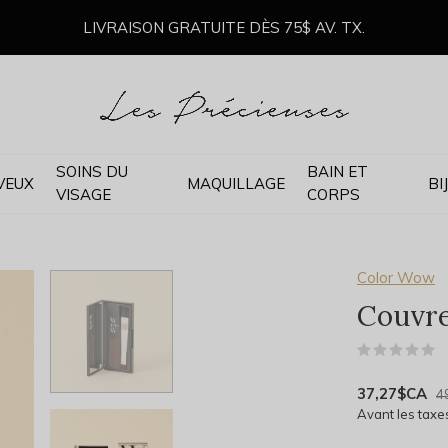
LIVRAISON GRATUITE DÈS 75$ AV. TX.
SOINS DU
BAIN ET
VEUX
MAQUILLAGE
BI
VISAGE
CORPS
Color Wow
Couvre
(
37,27$CA
4
Avant les taxe