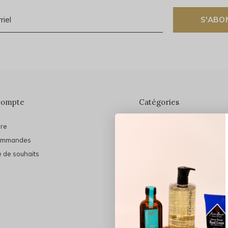
S'ABO
compte
Catégories
ire
En vedette
ommandes
THE FINAL SHINE
e de souhaits
Marques
Cheveux
Soins du visage
Maquillage
Bain et Corps
Bijoux