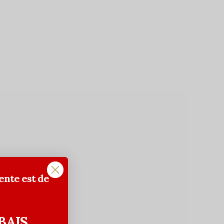
ente est de
BAIS