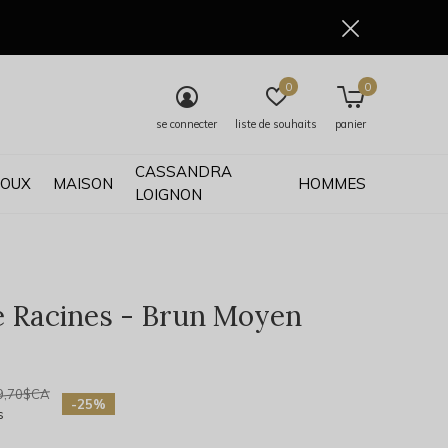
0
0
se connecter
liste de souhaits
panier
CASSANDRA
JOUX
MAISON
HOMMES
LOIGNON
 Racines - Brun Moyen
0)
9,70$CA
-25%
s