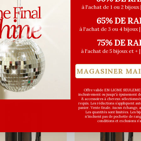
à l'achat de 1 ou 2 bijoux 
65% DE RA
à l'achat de 3 ou 4 bijoux 
75% DE RA
à l'achat de 5 bijoux et + 
MAGASINER MA
Offre valide EN LIGNE SEULEMEN
inclusivement ou jusqu'à épuisement des
& accessoires à cheveux sélectionné
requis. Les réductions s’appliquent a
panier. Vente finale. Aucun échange,
Les quantités sont limitées. Les bi
n'incluent pas de pochette de ran
conditions et exclusions s'