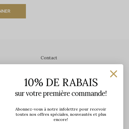
NNER
Contact
Les Précieuses
10% DE RABAIS
1650 avenue Jules-Verne, Local 103
G2G 2R1, Québec, Canada
sur votre première commande!
Heures d'ouverture en boutique
Lundi: 9h - 17h
Abonnez-vous à notre infolettre pour recevoir
toutes nos offres spéciales, nouveautés et plus
Mardi: 9h - 17h
encore!
Mercredi: 9h - 18h