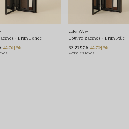
w
Color Wow
acines - Brun Foncé
Couvre Racines - Brun Pâle
A
37,27$CA
49,70$CA
49,70$CA
taxes
Avant les taxes