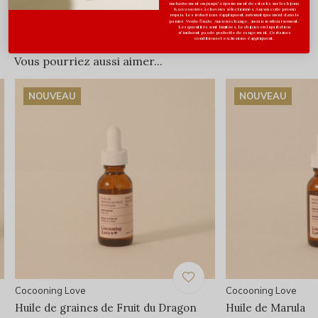
inclusivement ou jusqu'à épuisement des stocks sur les bijoux
0
/ 5
& accessoires à cheveux sélectionnés. Aucun code promo
requis. Les réductions s’appliquent automatiquement dans le
panier. Vente finale. Aucun échange, aucun remboursement.
Les quantités sont limitées. Les bijoux en liquidation
n'incluent pas de pochette de rangement. Certaines
conditions et exclusions s'appliquent.
Vous pourriez aussi aimer...
NOUVEAU
NOUVEAU
Cocooning Love
Cocooning Love
Huile de graines de Fruit du Dragon
Huile de Marula