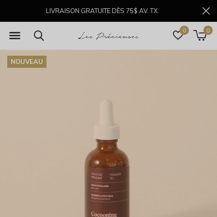
LIVRAISON GRATUITE DÈS 75$ AV. TX.
0
0
NOUVEAU