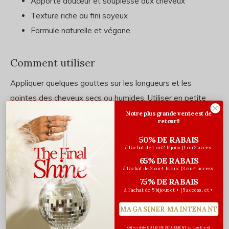
Apporte douceur et souplesse aux cheveux
Texture riche au fini soyeux
Formule naturelle et végane
Comment utiliser
Appliquer quelques gouttes sur les longueurs et les
pointes des cheveux secs ou humides. Utiliser en petite
quantité et ajuster selon les besoins.
Notre plus grande vente est de
retour!!
50% DE RABAIS
Ingrédients
à l'achat de 1 ou 2 bijoux | 1 ou 2 acces.
65% DE RABAIS
Pentaclethra Macroloba (Pracaxi) Seed Oil
à l'achat de 3 ou 4 bijoux | 3 ou 4 access.
75% DE RABAIS
à l'achat de 5 bijoux et + | 5 access. et +
MAGASINER MAINTENANT
Évaluations
Offre valide EN LIGNE SEULEMENT du 6 au 12 août