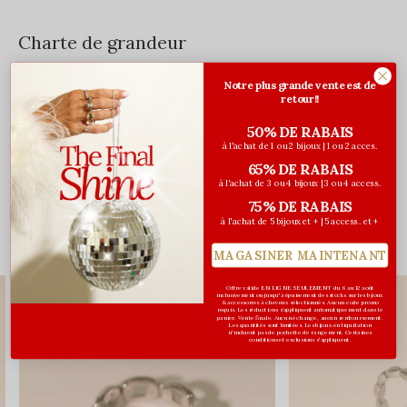
Charte de grandeur
Consultez-la
ici
.
Notre plus grande vente est de
retour!!
50% DE RABAIS
à l'achat de 1 ou 2 bijoux | 1 ou 2 acces.
Évaluations
65% DE RABAIS
0
à l'achat de 3 ou 4 bijoux | 3 ou 4 access.
/ 5
75% DE RABAIS
à l'achat de 5 bijoux et + | 5 access. et +
Vous pourriez aussi aimer...
MAGASINER MAINTENANT
Offre valide EN LIGNE SEULEMENT du 6 au 12 août
NOUVEAU
NOUVEAU
inclusivement ou jusqu'à épuisement des stocks sur les bijoux
& accessoires à cheveux sélectionnés. Aucun code promo
requis. Les réductions s’appliquent automatiquement dans le
panier. Vente finale. Aucun échange, aucun remboursement.
Les quantités sont limitées. Les bijoux en liquidation
n'incluent pas de pochette de rangement. Certaines
conditions et exclusions s'appliquent.