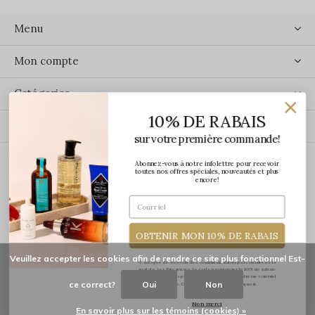
Menu
Mon compte
Catégories
10% DE RABAIS
Contact
sur votre première commande!
Abonnez-vous à notre infolettre pour recevoir
ÉCRIVEZ-NOUS
toutes nos offres spéciales, nouveautés et plus
encore!
OBTENIR MON 10% DE RABAIS
Veuillez accepter les cookies afin de rendre ce site plus fonctionnel Est-
*J'accepte de recevoir des communications par courriel de la
part de Les Précieuses. Le code promo pour le 10% de rabais
vous sera transmis par courriel une fois votre adresse courriel
ce correct?
Oui
Non
confirmée. Certaines exclusions s'appliquent.
© Copyright
2026
-
Les Précieuses
Non merci
En savoir plus sur les témoins (cookies) »