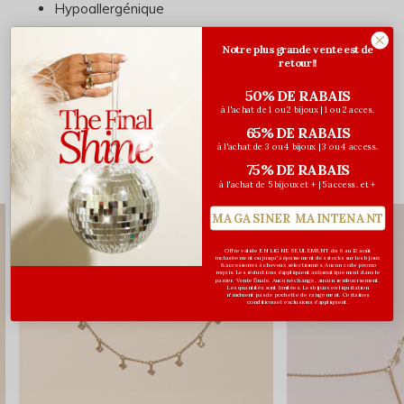
Hypoallergénique
Notre plus grande vente est de
retour!!
Évaluations
50% DE RABAIS
à l'achat de 1 ou 2 bijoux | 1 ou 2 acces.
0
/ 5
65% DE RABAIS
à l'achat de 3 ou 4 bijoux | 3 ou 4 access.
75% DE RABAIS
Vous pourriez aussi aimer...
à l'achat de 5 bijoux et + | 5 access. et +
MAGASINER MAINTENANT
NOUVEAU
Offre valide EN LIGNE SEULEMENT du 6 au 12 août
inclusivement ou jusqu'à épuisement des stocks sur les bijoux
& accessoires à cheveux sélectionnés. Aucun code promo
requis. Les réductions s’appliquent automatiquement dans le
panier. Vente finale. Aucun échange, aucun remboursement.
Les quantités sont limitées. Les bijoux en liquidation
n'incluent pas de pochette de rangement. Certaines
conditions et exclusions s'appliquent.