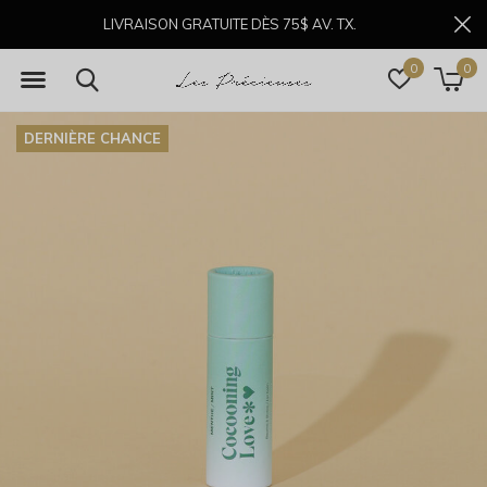
LIVRAISON GRATUITE DÈS 75$ AV. TX.
0
0
DERNIÈRE CHANCE