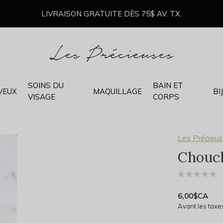
LIVRAISON GRATUITE DÈS 75$ AV. TX.
SOINS DU
BAIN ET
VEUX
MAQUILLAGE
BI
VISAGE
CORPS
Les Précieu
Chouch
(
6,00$CA
Avant les taxe