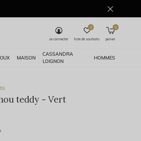
0
0
se connecter
liste de souhaits
panier
CASSANDRA
JOUX
MAISON
HOMMES
LOIGNON
ses
ou teddy - Vert
0)
s