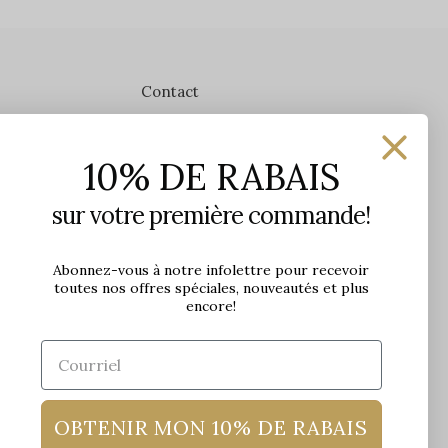
Contact
Les Précieuses
10% DE RABAIS
1650 avenue Jules-Verne, Local 103
G2G 2R1, Québec, Canada
sur votre première commande!
Heures d'ouverture en boutique
Lundi: 9h - 17h
Abonnez-vous à notre infolettre pour recevoir
toutes nos offres spéciales, nouveautés et plus
Mardi: 9h - 17h
encore!
Mercredi: 9h - 18h
Jeudi: 9h - 21h
Vendredi: 9h - 21h
Samedi: 9h à 17h
Dimanche: 10h à 17h
OBTENIR MON 10% DE RABAIS