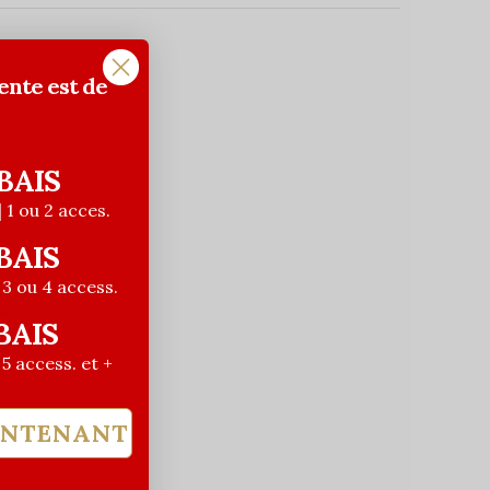
ente est de
BAIS
| 1 ou 2 acces.
BAIS
| 3 ou 4 access.
BAIS
| 5 access. et +
INTENANT