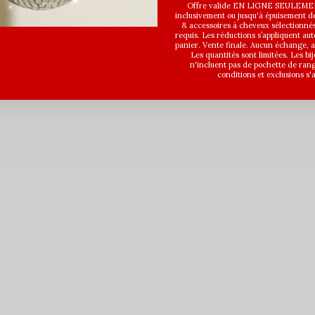
 teddy - Noir
Chouchou teddy - Gris
Offre valide EN LIGNE SEULEMEN
inclusivement ou jusqu'à épuisement des
6,00$CA
& accessoires à cheveux sélectionné
requis. Les réductions s’appliquent a
taxes
Avant les taxes
panier. Vente finale. Aucun échange,
Les quantités sont limitées. Les bi
n'incluent pas de pochette de ran
conditions et exclusions s'