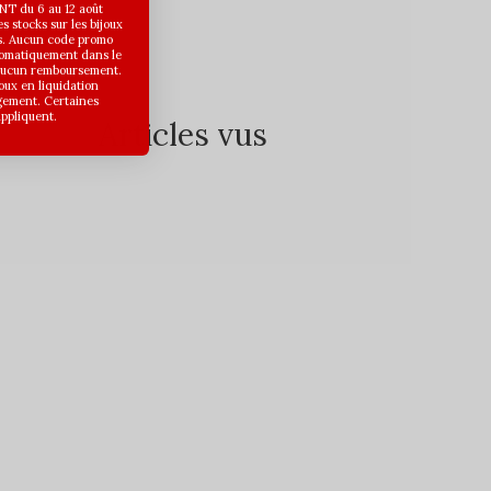
T du 6 au 12 août
 stocks sur les bijoux
s. Aucun code promo
utomatiquement dans le
 aucun remboursement.
joux en liquidation
gement. Certaines
appliquent.
Articles vus