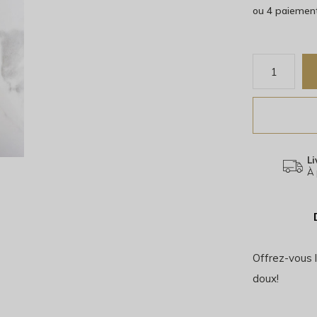
ou 4 paiemen
Li
À 
Offrez-vous 
doux!