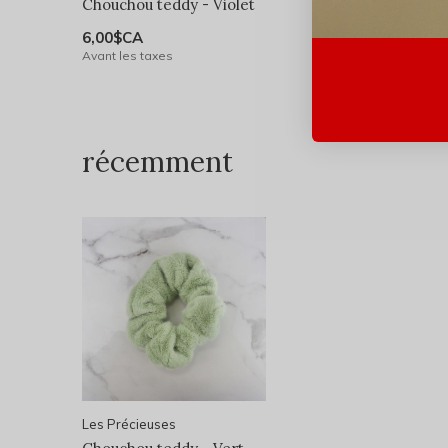
Chouchou teddy - Violet
Chouchou
6,00$CA
6,00$CA
Avant les taxes
Avant les 
récemment
Les Précieuses