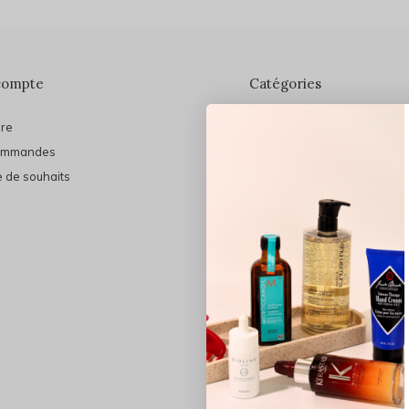
compte
Catégories
ire
En vedette
ommandes
THE FINAL SHINE
e de souhaits
Marques
Cheveux
Soins du visage
Maquillage
Bain et Corps
Bijoux