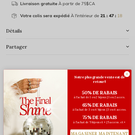
Livraison gratuite
À partir de 75$CA
Votre colis sera expédié
À l'intérieur de
21 : 47 :
18
Détails
Partager
Notre plus grande vente est de
Description complète
retour!!
Taille régulière
50% DE RABAIS
Élastique robuste et ultraextensible
à l'achat de 1 ou 2 bijoux | 1 ou 2 acces.
65% DE RABAIS
Tissu satiné brillant
à l'achat de 3 ou 4 bijoux | 3 ou 4 access.
Convient à tous les types de cheveux
75% DE RABAIS
à l'achat de 5 bijoux et + | 5 access. et +
MAGASINER MAINTENANT