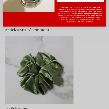
Évaluations
Offre valide EN LIGNE SEULEMENT du 6 au 12 août
inclusivement ou jusqu'à épuisement des stocks sur les bijoux
0
& accessoires à cheveux sélectionnés. Aucun code promo
/ 5
requis. Les réductions s’appliquent automatiquement dans le
panier. Vente finale. Aucun échange, aucun remboursement.
Les quantités sont limitées. Les bijoux en liquidation
n'incluent pas de pochette de rangement. Certaines
conditions et exclusions s'appliquent.
Articles vus récemment
Les Précieuses