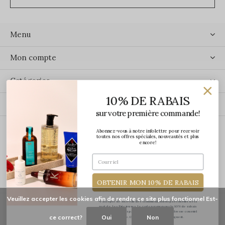
Menu
Mon compte
Catégories
10% DE RABAIS
Contact
sur votre première commande!
Abonnez-vous à notre infolettre pour recevoir
ÉCRIVEZ-NOUS
toutes nos offres spéciales, nouveautés et plus
encore!
OBTENIR MON 10% DE RABAIS
Veuillez accepter les cookies afin de rendre ce site plus fonctionnel Est-
*J'accepte de recevoir des communications par courriel de la
part de Les Précieuses. Le code promo pour le 10% de rabais
vous sera transmis par courriel une fois votre adresse courriel
ce correct?
Oui
Non
confirmée. Certaines exclusions s'appliquent.