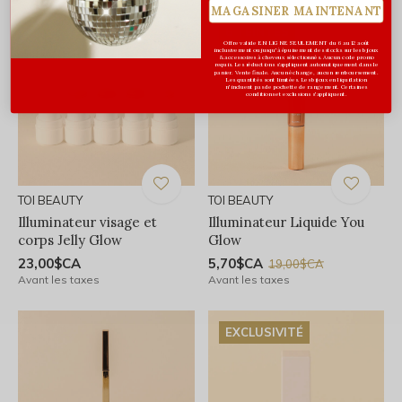
MAGASINER MAINTENANT
6 TEINTES
Offre valide EN LIGNE SEULEMENT du 6 au 12 août
inclusivement ou jusqu'à épuisement des stocks sur les bijoux
& accessoires à cheveux sélectionnés. Aucun code promo
requis. Les réductions s’appliquent automatiquement dans le
panier. Vente finale. Aucun échange, aucun remboursement.
Les quantités sont limitées. Les bijoux en liquidation
n'incluent pas de pochette de rangement. Certaines
conditions et exclusions s'appliquent.
TOI BEAUTY
TOI BEAUTY
Illuminateur visage et
Illuminateur Liquide You
corps Jelly Glow
Glow
23,00$CA
5,70$CA
19,00$CA
Avant les taxes
Avant les taxes
EXCLUSIVITÉ