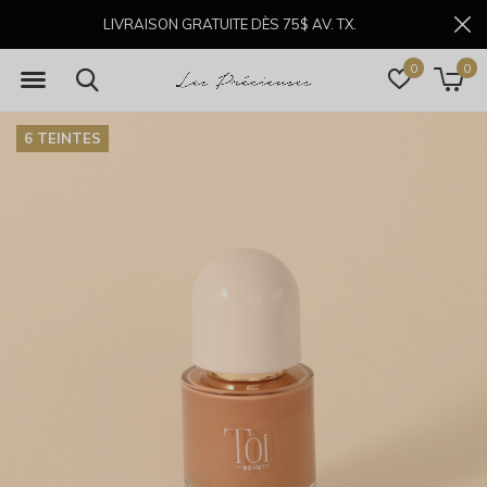
LIVRAISON GRATUITE DÈS 75$ AV. TX.
0
0
6 TEINTES