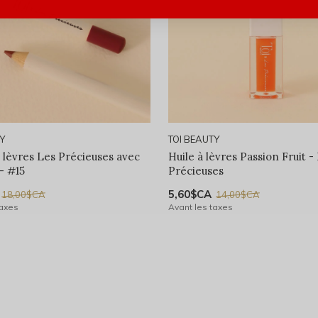
TY
TOI BEAUTY
 lèvres Les Précieuses avec
Huile à lèvres Passion Fruit -
 - #15
Précieuses
5,60$CA
18,00$CA
14,00$CA
taxes
Avant les taxes