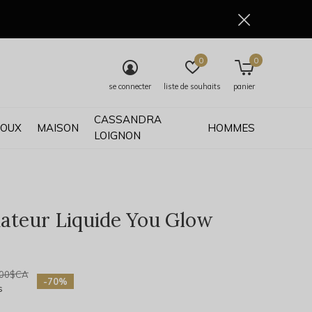
0
0
se connecter
liste de souhaits
panier
CASSANDRA
JOUX
MAISON
HOMMES
LOIGNON
nateur Liquide You Glow
0)
,00$CA
-70%
s