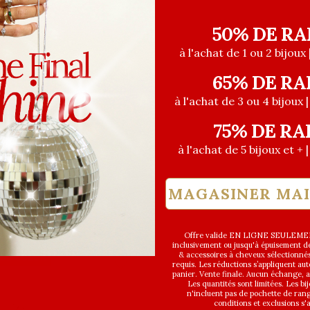
50% DE RA
à l'achat de 1 ou 2 bijoux 
65% DE RA
à l'achat de 3 ou 4 bijoux 
75% DE RA
à l'achat de 5 bijoux et + 
MAGASINER MA
Offre valide EN LIGNE SEULEMEN
inclusivement ou jusqu'à épuisement des
& accessoires à cheveux sélectionné
DE COEUR
EXCLUSIVITÉ
requis. Les réductions s’appliquent a
panier. Vente finale. Aucun échange,
Les quantités sont limitées. Les bi
n'incluent pas de pochette de ran
conditions et exclusions s'