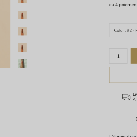
ou 4 paiemen
Li
À 
L'illuminateu