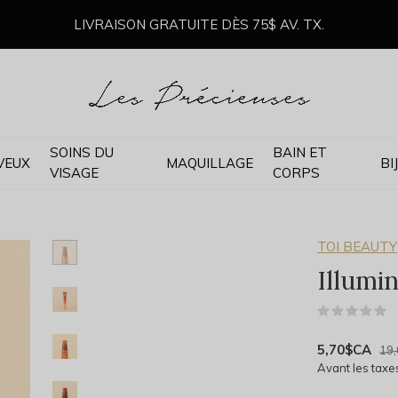
LIVRAISON GRATUITE DÈS 75$ AV. TX.
SOINS DU
BAIN ET
VEUX
MAQUILLAGE
BI
VISAGE
CORPS
TOI BEAUTY
Illumi
(
5,70$CA
19
Avant les taxe