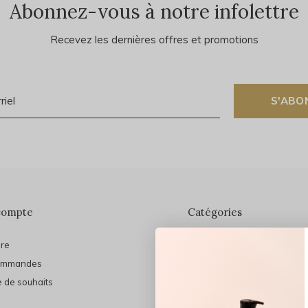
Abonnez-vous à notre infolettre
Recevez les dernières offres et promotions
S'ABO
compte
Catégories
ire
En vedette
ommandes
THE FINAL SHINE
e de souhaits
Marques
Cheveux