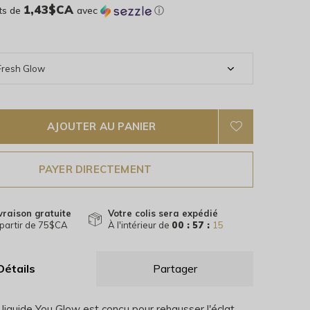
1,43$CA
ts de
avec
ⓘ
AJOUTER AU PANIER
PAYER DIRECTEMENT
vraison gratuite
Votre colis sera expédié
partir de 75$CA
À l'intérieur de
00 : 57 :
14
Détails
Partager
r liquide You Glow est conçu pour rehausser l'éclat