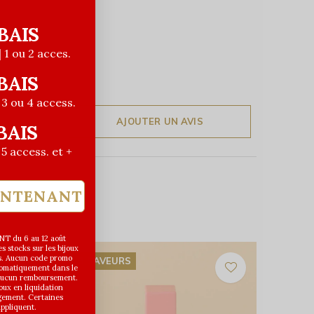
BAIS
| 1 ou 2 acces.
BAIS
| 3 ou 4 access.
AJOUTER UN AVIS
BAIS
| 5 access. et +
INTENANT
T du 6 au 12 août
 stocks sur les bijoux
s. Aucun code promo
3 SAVEURS
utomatiquement dans le
 aucun remboursement.
joux en liquidation
gement. Certaines
appliquent.