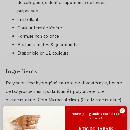
de collagène, aidant à l'apparence de lèvres
pulpeuses
Fini brillant
Couleur teintée légère
Formule non collante
Parfums fruités & gourmands
Disponible en 12 couleurs
Ingrédients
Polyisobutène hydrogéné, malate de diisostéaryle, beurre
de butyrospermum parkii (karité), polybutène, cire
microcristalline (Cera Microcristallina) (Cire Microcristalline),
cire synthétique, Octyldodécanol, polyglycéryl-2
Notre plus grande vente est de
triisostéarate, poly(oléfine C6-14) hydrogéné (dérivé de
retour!!
sources végétales), tocophérol (vitamine E), acétate de
50% DE RABAIS