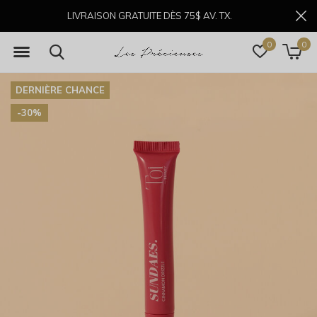
LIVRAISON GRATUITE DÈS 75$ AV. TX.
0
0
DERNIÈRE CHANCE
-30%