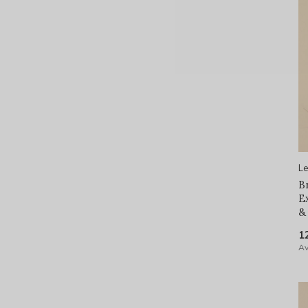
Le
B
E
& 
1
Av