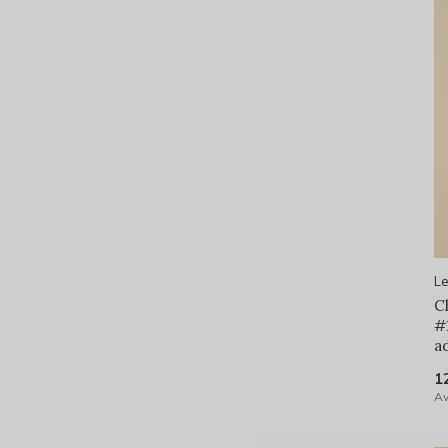
Le
C
#
ad
1
Av