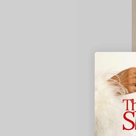
Le
C
b
1
Av