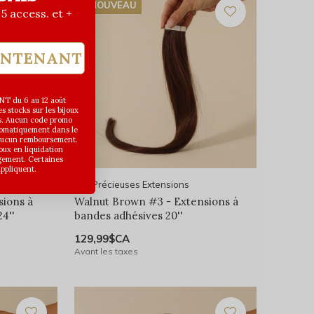
NOUVEAU
| 5 access. et +
INTENANT
T du 6 au 12 août
 stocks sur les bijoux
s. Aucun code promo
utomatiquement dans le
 aucun remboursement.
joux en liquidation
gement. Certaines
appliquent.
Les Précieuses Extensions
sions à
Walnut Brown #3 - Extensions à
4''
bandes adhésives 20''
129,99$CA
Avant les taxes