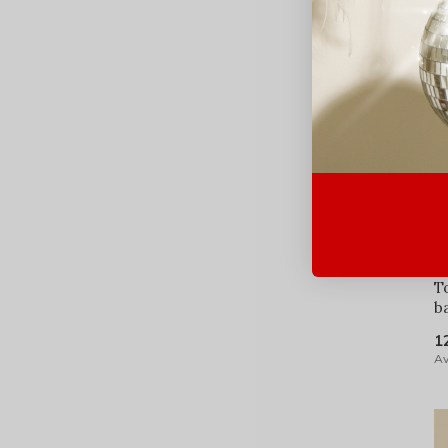
Le
T
b
1
Av