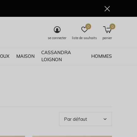
0
0
se connecter
liste de souhaits
panier
CASSANDRA
JOUX
MAISON
HOMMES
LOIGNON