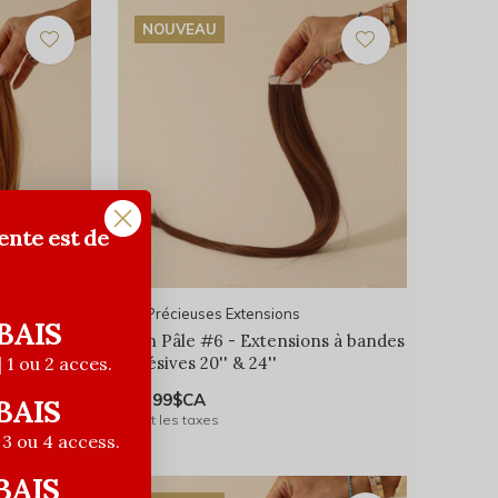
NOUVEAU
ente est de
Les Précieuses Extensions
BAIS
nsions à
Brun Pâle #6 - Extensions à bandes
adhésives 20'' & 24''
| 1 ou 2 acces.
129,99$CA
BAIS
Avant les taxes
| 3 ou 4 access.
BAIS