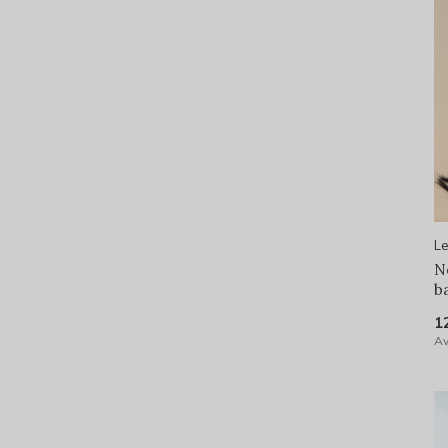
Le
N
b
1
Av