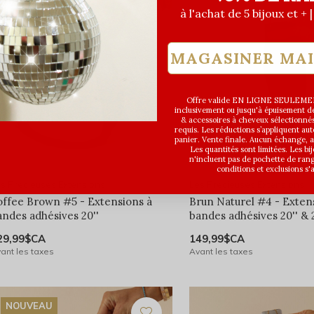
NOUVEAU
à l'achat de 5 bijoux et + 
MAGASINER MA
Offre valide EN LIGNE SEULEMEN
inclusivement ou jusqu'à épuisement des
& accessoires à cheveux sélectionné
requis. Les réductions s’appliquent a
panier. Vente finale. Aucun échange,
Les quantités sont limitées. Les bi
n'incluent pas de pochette de ran
conditions et exclusions s'
s Précieuses Extensions
Les Précieuses Extensions
offee Brown #5 - Extensions à
Brun Naturel #4 - Exten
andes adhésives 20''
bandes adhésives 20'' & 2
29,99$CA
149,99$CA
ant les taxes
Avant les taxes
NOUVEAU