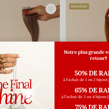
NOUVEAU
Notre plus grande v
retour!!
s Précieuses Extensions
Les Précieuses Extensions
50% DE RA
hâtain cendré #8 - Extensions à
Roux Naturel #29 - Exte
andes adhésives 20''
bandes adhésives 20''
à l'achat de 1 ou 2 bijoux 
29,99$CA
129,99$CA
65% DE RA
ant les taxes
Avant les taxes
à l'achat de 3 ou 4 bijoux 
75% DE RA