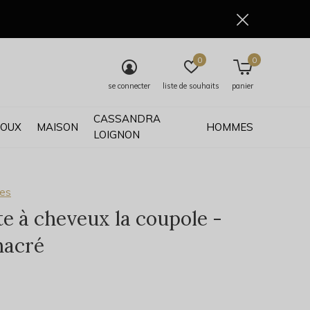
0
0
se connecter
liste de souhaits
panier
CASSANDRA
JOUX
MAISON
HOMMES
LOIGNON
ses
te à cheveux la coupole -
nacré
0)