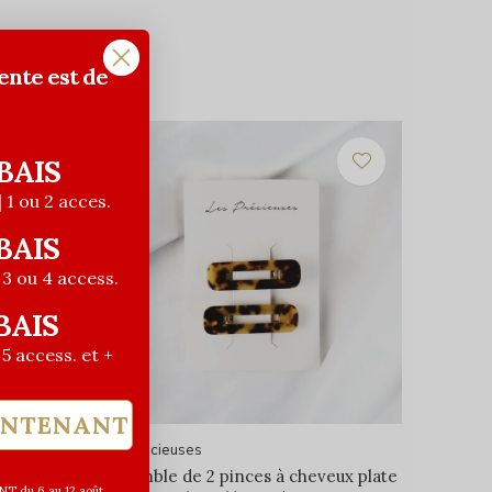
ente est de
BAIS
| 1 ou 2 acces.
BAIS
| 3 ou 4 access.
BAIS
| 5 access. et +
INTENANT
Les Précieuses
eux plate
Ensemble de 2 pinces à cheveux plate
T du 6 au 12 août