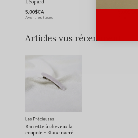
Léopard
rectangul
5,00$CA
5,00$CA
Avant les taxes
Avant les 
Articles vus récemment
Les Précieuses
Barrette à cheveux la
coupole - Blanc nacré