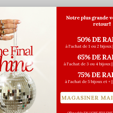
Notre plus grande v
retour!!
50% DE RA
à l'achat de 1 ou 2 bijoux 
65% DE RA
à l'achat de 3 ou 4 bijoux 
75% DE RA
à l'achat de 5 bijoux et + 
MAGASINER MA
euses
Les Précieuses
 à cheveux la voute
Ensemble de 2 pinces à chev
Offre valide EN LIGNE SEULEMEN