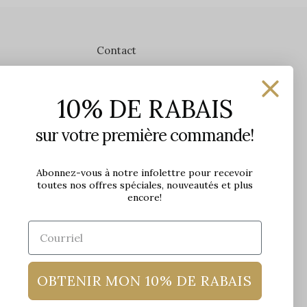
Contact
Les Précieuses
10% DE RABAIS
1650 avenue Jules-Verne, Local 103
G2G 2R1, Québec, Canada
sur votre première commande!
Heures d'ouverture en boutique
Lundi: 9h - 17h
Abonnez-vous à notre infolettre pour recevoir
toutes nos offres spéciales, nouveautés et plus
Mardi: 9h - 17h
encore!
Mercredi: 9h - 18h
Jeudi: 9h - 21h
Vendredi: 9h - 21h
Samedi: 9h à 17h
Dimanche: 10h à 17h
OBTENIR MON 10% DE RABAIS