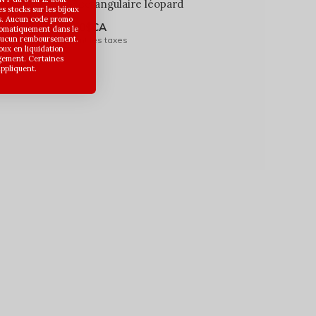
- Rectangulaire léopard
 stocks sur les bijoux
s. Aucun code promo
9,00$CA
utomatiquement dans le
 aucun remboursement.
Avant les taxes
joux en liquidation
gement. Certaines
appliquent.