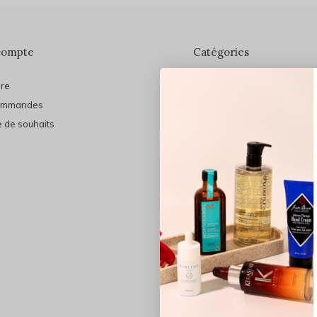
compte
Catégories
ire
En vedette
ommandes
THE FINAL SHINE
e de souhaits
Marques
Cheveux
Soins du visage
Maquillage
Bain et Corps
Bijoux