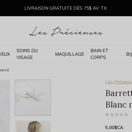
LIVRAISON GRATUITE DÈS 75$ AV. TX.
SOINS DU
BAIN ET
VEUX
MAQUILLAGE
BI
VISAGE
CORPS
nacré
Les Précieu
Barret
Blanc 
(
5,00$CA