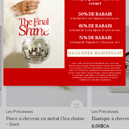
retour!!
50% DE RABAIS
Vous pourriez aussi aimer...
à l'achat de 1 ou 2 bijoux | 1 ou 2 acces.
65% DE RABAIS
à l'achat de 3 ou 4 bijoux | 3 ou 4 access.
75% DE RABAIS
à l'achat de 5 bijoux et + | 5 access. et +
MAGASINER MAINTENANT
Offre valide EN LIGNE SEULEMENT du 6 au 12 août
inclusivement ou jusqu'à épuisement des stocks sur les bijoux
& accessoires à cheveux sélectionnés. Aucun code promo
requis. Les réductions s’appliquent automatiquement dans le
panier. Vente finale. Aucun échange, aucun remboursement.
Les quantités sont limitées. Les bijoux en liquidation
n'incluent pas de pochette de rangement. Certaines
conditions et exclusions s'appliquent.
Les Précieuses
Les Précieuses
Pince à cheveux en métal Clea chaîne
Élastique à cheve
- Doré
6,00$CA