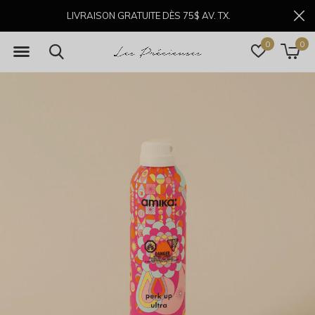
LIVRAISON GRATUITE DÈS 75$ AV. TX.
0
0