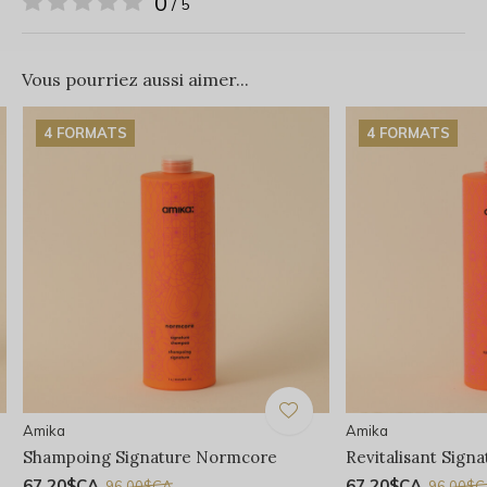
0
/ 5
Vous pourriez aussi aimer...
4 FORMATS
4 FORMATS
Amika
Amika
Shampoing Signature Normcore
Revitalisant Sign
67,20$CA
67,20$CA
96,00$CA
96,00$