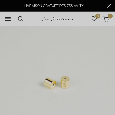
LIVRAISON GRATUITE DÈS 75$ AV. TX.
0
0