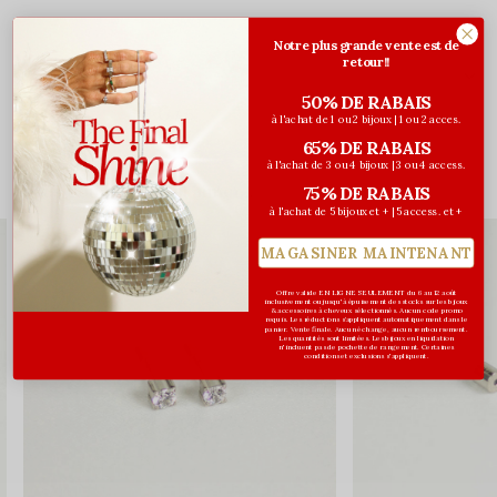
Notre plus grande vente est de
retour!!
Évaluations
50% DE RABAIS
0
/ 5
à l'achat de 1 ou 2 bijoux | 1 ou 2 acces.
65% DE RABAIS
à l'achat de 3 ou 4 bijoux | 3 ou 4 access.
Vous pourriez aussi aimer...
75% DE RABAIS
à l'achat de 5 bijoux et + | 5 access. et +
COUP DE CŒUR
MAGASINER MAINTENANT
Offre valide EN LIGNE SEULEMENT du 6 au 12 août
inclusivement ou jusqu'à épuisement des stocks sur les bijoux
& accessoires à cheveux sélectionnés. Aucun code promo
requis. Les réductions s’appliquent automatiquement dans le
panier. Vente finale. Aucun échange, aucun remboursement.
Les quantités sont limitées. Les bijoux en liquidation
n'incluent pas de pochette de rangement. Certaines
conditions et exclusions s'appliquent.