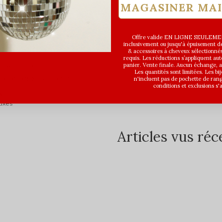
MAGASINER MA
Offre valide EN LIGNE SEULEMEN
inclusivement ou jusqu'à épuisement des
& accessoires à cheveux sélectionné
requis. Les réductions s’appliquent a
panier. Vente finale. Aucun échange,
uses Bijoux
Les quantités sont limitées. Les bi
d'oreilles stud - 3mm
n'incluent pas de pochette de ran
conditions et exclusions s'
A
taxes
Articles vus r