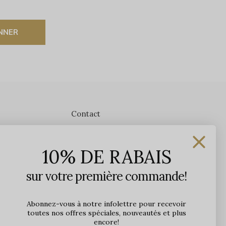
NNER
Contact
Les Précieuses
10% DE RABAIS
1650 avenue Jules-Verne, Local 103
G2G 2R1, Québec, Canada
sur votre première commande!
Heures d'ouverture en boutique
Lundi: 9h - 17h
Abonnez-vous à notre infolettre pour recevoir
toutes nos offres spéciales, nouveautés et plus
Mardi: 9h - 17h
encore!