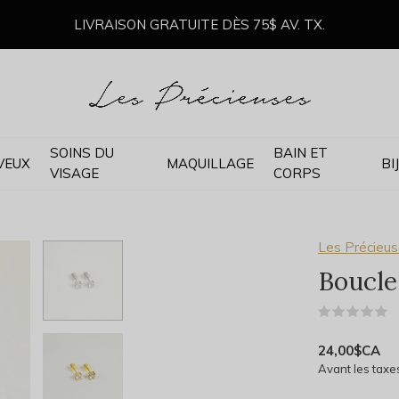
LIVRAISON GRATUITE DÈS 75$ AV. TX.
SOINS DU
BAIN ET
VEUX
MAQUILLAGE
BI
VISAGE
CORPS
Les Précieus
Boucle
(
24,00$CA
Avant les taxe