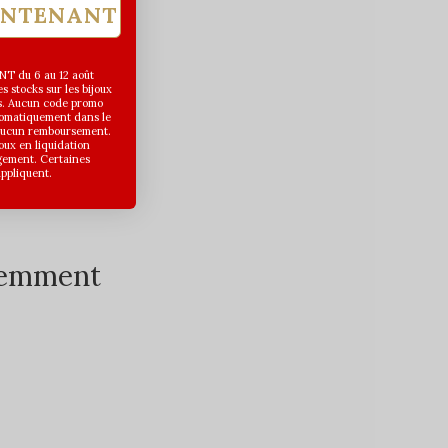
INTENANT
T du 6 au 12 août
 stocks sur les bijoux
s. Aucun code promo
utomatiquement dans le
 aucun remboursement.
joux en liquidation
gement. Certaines
appliquent.
écemment