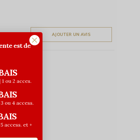
AJOUTER UN AVIS
ente est de
BAIS
| 1 ou 2 acces.
BAIS
| 3 ou 4 access.
BAIS
| 5 access. et +