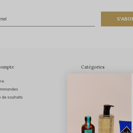
S'ABO
compte
Catégories
ire
En vedette
ommandes
THE FINAL SHINE
e de souhaits
Marques
Cheveux
Soins du visage
Maquillage
Bain et Corps