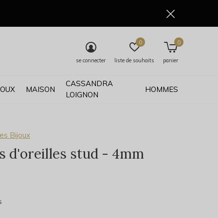
0
0
se connecter
liste de souhaits
panier
CASSANDRA
JOUX
MAISON
HOMMES
LOIGNON
es Bijoux
s d'oreilles stud - 4mm
0)
s