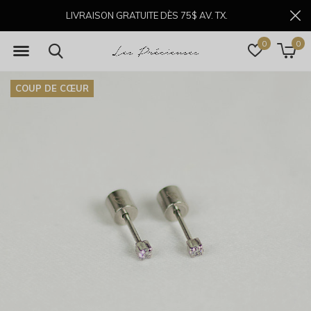
LIVRAISON GRATUITE DÈS 75$ AV. TX.
0
0
COUP DE CŒUR