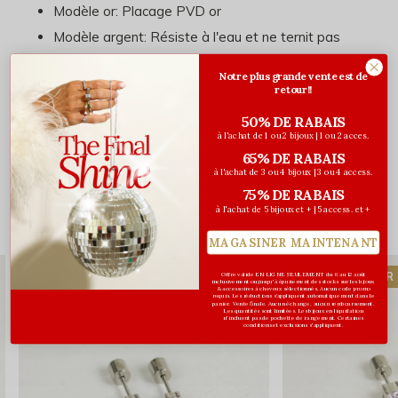
Modèle or: Placage PVD or
Modèle argent: Résiste à l'eau et ne ternit pas
Hypoallergénique
Notre plus grande vente est de
retour!!
50% DE RABAIS
à l'achat de 1 ou 2 bijoux | 1 ou 2 acces.
Évaluations
65% DE RABAIS
0
/ 5
à l'achat de 3 ou 4 bijoux | 3 ou 4 access.
75% DE RABAIS
à l'achat de 5 bijoux et + | 5 access. et +
Vous pourriez aussi aimer...
MAGASINER MAINTENANT
COUP DE CŒUR
COUP DE CŒUR
Offre valide EN LIGNE SEULEMENT du 6 au 12 août
inclusivement ou jusqu'à épuisement des stocks sur les bijoux
& accessoires à cheveux sélectionnés. Aucun code promo
requis. Les réductions s’appliquent automatiquement dans le
panier. Vente finale. Aucun échange, aucun remboursement.
Les quantités sont limitées. Les bijoux en liquidation
n'incluent pas de pochette de rangement. Certaines
conditions et exclusions s'appliquent.