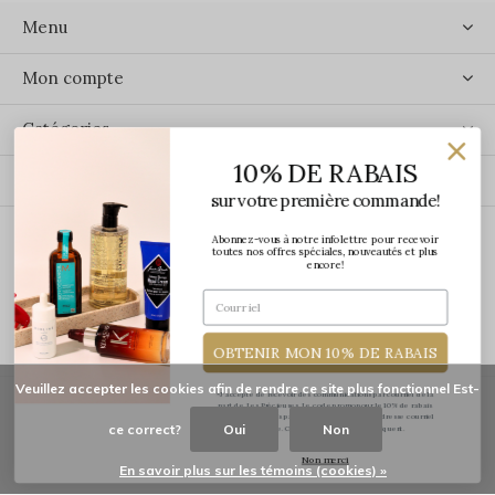
Menu
Mon compte
Catégories
10% DE RABAIS
Contact
sur votre première commande!
Abonnez-vous à notre infolettre pour recevoir
ÉCRIVEZ-NOUS
toutes nos offres spéciales, nouveautés et plus
encore!
OBTENIR MON 10% DE RABAIS
Veuillez accepter les cookies afin de rendre ce site plus fonctionnel Est-
*J'accepte de recevoir des communications par courriel de la
part de Les Précieuses. Le code promo pour le 10% de rabais
vous sera transmis par courriel une fois votre adresse courriel
ce correct?
Oui
Non
confirmée. Certaines exclusions s'appliquent.
© Copyright
2026
-
Les Précieuses
Non merci
En savoir plus sur les témoins (cookies) »