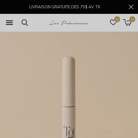
LIVRAISON GRATUITE DÈS 75$ AV. TX.
0
0