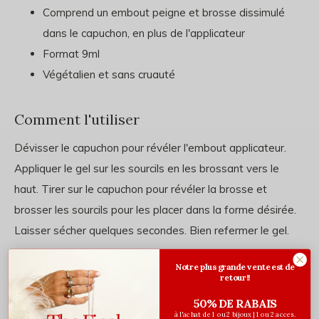
Comprend un embout peigne et brosse dissimulé
dans le capuchon, en plus de l'applicateur
Format 9ml
Végétalien et sans cruauté
Comment l'utiliser
Dévisser le capuchon pour révéler l'embout applicateur.
Appliquer le gel sur les sourcils en les brossant vers le
haut. Tirer sur le capuchon pour révéler la brosse et
brosser les sourcils pour les placer dans la forme désirée.
Laisser sécher quelques secondes. Bien refermer le gel.
Notre plus grande vente est de
Conserver dans un endroit frais et sec à température
retour!!
ambiante. Lorsqu'il n'est pas utilisé, le capuchon doit rester
50% DE RABAIS
bien fermé à tout moment pour conserver l'apparence et
à l'achat de 1 ou 2 bijoux | 1 ou 2 acces.