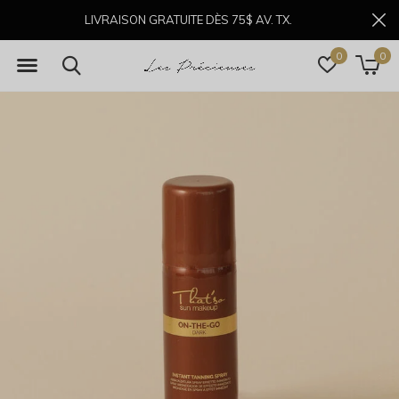
LIVRAISON GRATUITE DÈS 75$ AV. TX.
0
0