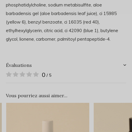
phosphatidylcholine, sodium metabisulfite, aloe
barbadensis gel (aloe barbadensis leaf juice), ci 15985
(yellow 6), benzyl benzoate, ci 16035 (red 40),
ethylhexylglycerin, citric acid, ci 42090 (blue 1), butylene
glycol, lionene, carbomer, palmitoyl pentapeptide-4.
Évaluations
0
/ 5
Vous pourriez aussi aimer...