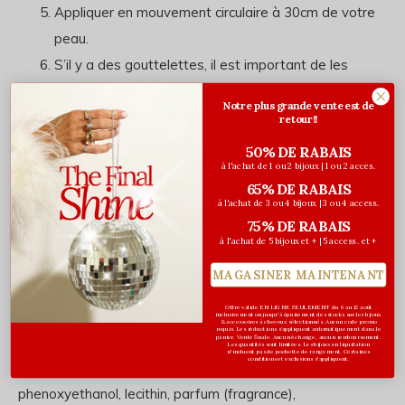
Appliquer en mouvement circulaire à 30cm de votre
peau.
S’il y a des gouttelettes, il est important de les
tapoter doucement afin d'étendre le produit.
Notre plus grande vente est de
Laisser sécher à l’air libre environ deux minutes pour
retour!!
que votre peau ne soit plus collante. Par la suite,
50% DE RABAIS
à l'achat de 1 ou 2 bijoux | 1 ou 2 acces.
vous pourrez vous habiller.
65% DE RABAIS
Vous devez appliquer une crème hydratante 24
à l'achat de 3 ou 4 bijoux | 3 ou 4 access.
heures après, afin de conserver le teint.
75% DE RABAIS
à l'achat de 5 bijoux et + | 5 access. et +
Éviter tout contact avec l’eau pour une période de 12
à 24 heures.
MAGASINER MAINTENANT
Offre valide EN LIGNE SEULEMENT du 6 au 12 août
inclusivement ou jusqu'à épuisement des stocks sur les bijoux
& accessoires à cheveux sélectionnés. Aucun code promo
Ingrédients
requis. Les réductions s’appliquent automatiquement dans le
panier. Vente finale. Aucun échange, aucun remboursement.
Les quantités sont limitées. Les bijoux en liquidation
n'incluent pas de pochette de rangement. Certaines
conditions et exclusions s'appliquent.
Eau, dihydroxyacetone, polysorbate 20, glycerin,
phenoxyethanol, lecithin, parfum (fragrance),