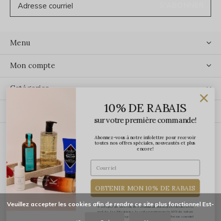
S'ABONNER
Menu
Mon compte
Catégories
10% DE RABAIS
Contact
sur votre première commande!
Abonnez-vous à notre infolettre pour recevoir
ÉCRIVEZ-NOUS
toutes nos offres spéciales, nouveautés et plus
encore!
OBTENIR MON 10% DE RABAIS
Veuillez accepter les cookies afin de rendre ce site plus fonctionnel Est-
*J'accepte de recevoir des communications par courriel de la
part de Les Précieuses. Le code promo pour le 10% de rabais
vous sera transmis par courriel une fois votre adresse courriel