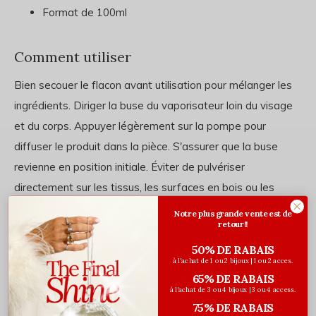
Format de 100ml
Comment utiliser
Bien secouer le flacon avant utilisation pour mélanger les
ingrédients. Diriger la buse du vaporisateur loin du visage
et du corps. Appuyer légèrement sur la pompe pour
diffuser le produit dans la pièce. S'assurer que la buse
revienne en position initiale. Éviter de pulvériser
directement sur les tissus, les surfaces en bois ou les
objets délicats. Répéter l'opération au besoin pour
Notre plus grande vente est de
retour!!
rafraîchir l'atmosphère de la pièce. Bien refermer le
vaporisateur après utilisation pour préserver la qualité du
50% DE RABAIS
à l'achat de 1 ou 2 bijoux | 1 ou 2 acces.
produit.
65% DE RABAIS
à l'achat de 3 ou 4 bijoux | 3 ou 4 access.
75% DE RABAIS
Ingrédients