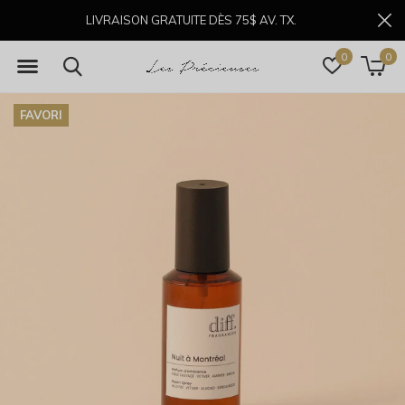
LIVRAISON GRATUITE DÈS 75$ AV. TX.
0
0
FAVORI