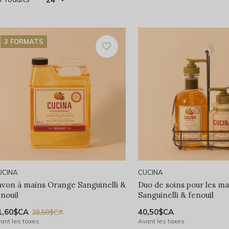
3 FORMATS
UCINA
CUCINA
avon à mains Orange Sanguinelli &
Duo de soins pour les m
enouil
Sanguinelli & fenouil
1,60$CA
40,50$CA
39,50$CA
ant les taxes
Avant les taxes