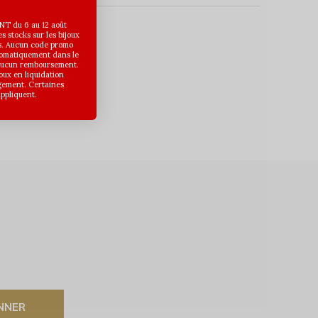
T du 6 au 12 août
 stocks sur les bijoux
s. Aucun code promo
uits
utomatiquement dans le
 aucun remboursement.
joux en liquidation
gement. Certaines
appliquent.
NNER