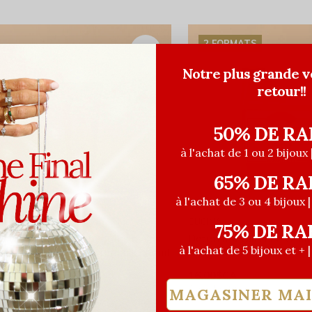
2 FORMATS
Notre plus grande v
retour!!
50% DE RA
à l'achat de 1 ou 2 bijoux 
65% DE RA
à l'achat de 3 ou 4 bijoux 
UCINA
CUCINA
75% DE RA
eurre nourrissant pour les mains
Détersif à vaisselle Ora
à l'achat de 5 bijoux et + 
range Sanguinelli & fenouil - 60ml
Sanguinelli & fenouil
4,50$CA
16,00$CA
20,00$CA
ant les taxes
Avant les taxes
MAGASINER MA