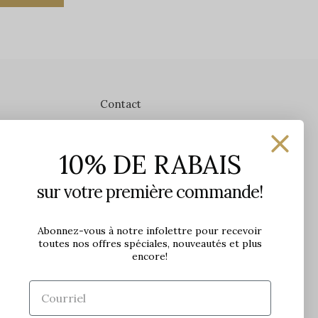
Contact
Les Précieuses
10% DE RABAIS
1650 avenue Jules-Verne, Local 103
G2G 2R1, Québec, Canada
sur votre première commande!
Heures d'ouverture en boutique
Lundi: 9h - 17h
Abonnez-vous à notre infolettre pour recevoir
toutes nos offres spéciales, nouveautés et plus
Mardi: 9h - 17h
encore!
Mercredi: 9h - 18h
Jeudi: 9h - 21h
Vendredi: 9h - 21h
Samedi: 9h à 17h