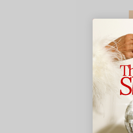
C
B
O
1
Av