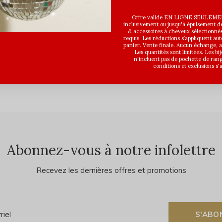
Offre valide EN LIGNE SEULEMEN
inclusivement ou jusqu'à épuisement des
& accessoires à cheveux sélectionné
Vu de 6 à 6 prod
requis. Les réductions s’appliquent a
panier. Vente finale. Aucun échange,
Les quantités sont limitées. Les bi
n'incluent pas de pochette de ran
conditions et exclusions s'
Abonnez-vous à notre infolettre
Recevez les dernières offres et promotions
S'ABO