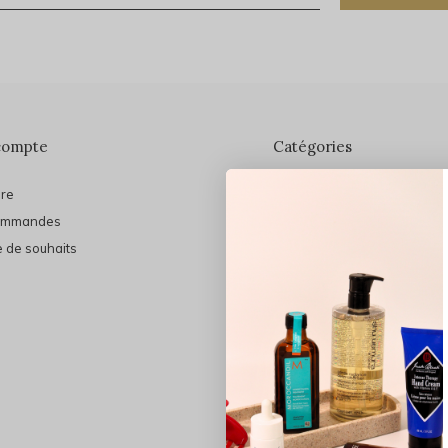
compte
Catégories
ire
En vedette
ommandes
THE FINAL SHINE
e de souhaits
Marques
Cheveux
Soins du visage
Maquillage
Bain et Corps
Bijoux