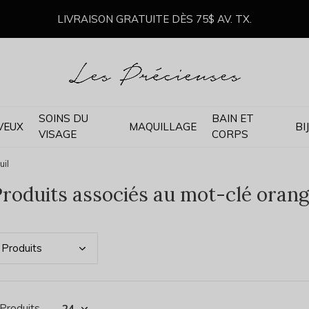
LIVRAISON GRATUITE DÈS 75$ AV. TX.
SOINS DU
BAIN ET
VEUX
MAQUILLAGE
BI
VISAGE
CORPS
uil
roduits associés au mot-clé orange
Prod
uits
 Produits