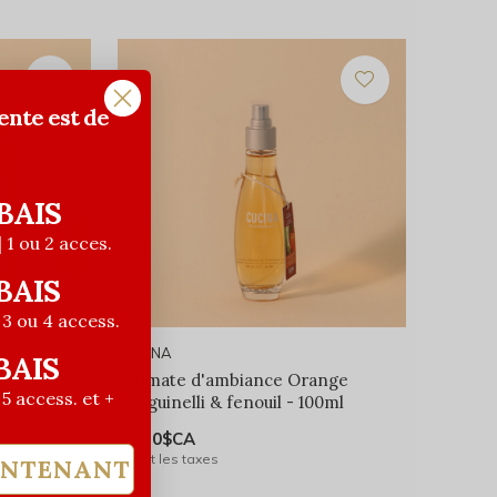
ente est de
BAIS
| 1 ou 2 acces.
BAIS
| 3 ou 4 access.
CUCINA
BAIS
nge
Aromate d'ambiance Orange
| 5 access. et +
Sanguinelli & fenouil - 100ml
25,50$CA
Avant les taxes
INTENANT