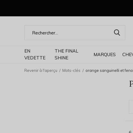
EN
THE FINAL
MARQUES
CHE
VEDETTE
SHINE
Revenir à l'aperçu
Mots-clés
orange sanguinelli et feno
P
6