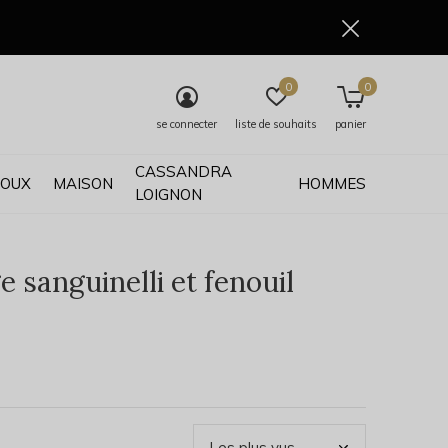
0
0
se connecter
liste de souhaits
panier
CASSANDRA
JOUX
MAISON
HOMMES
LOIGNON
 sanguinelli et fenouil