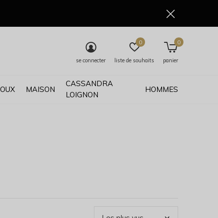
0
0
se connecter
liste de souhaits
panier
CASSANDRA
JOUX
MAISON
HOMMES
LOIGNON