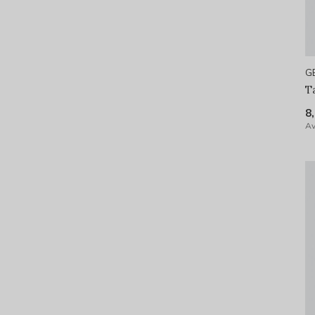
G
T
8
Av