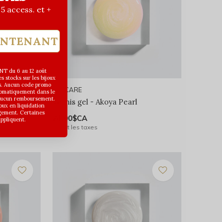
| 5 access. et +
INTENANT
T du 6 au 12 août
 stocks sur les bijoux
s. Aucun code promo
GELCARE
utomatiquement dans le
 aucun remboursement.
eam
Vernis gel - Akoya Pearl
joux en liquidation
gement. Certaines
24,00$CA
appliquent.
Avant les taxes