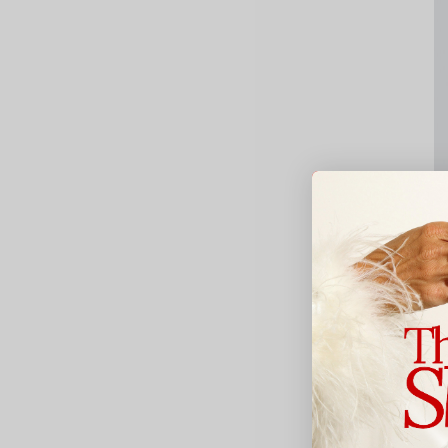
G
V
2
Av