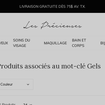
LIVRAISON GRATUITE DÈS 75$ AV. TX.
SOINS DU
BAIN ET
VEUX
MAQUILLAGE
BI
VISAGE
CORPS
roduits associés au mot-clé Gels
Coul
eur
2 Produits