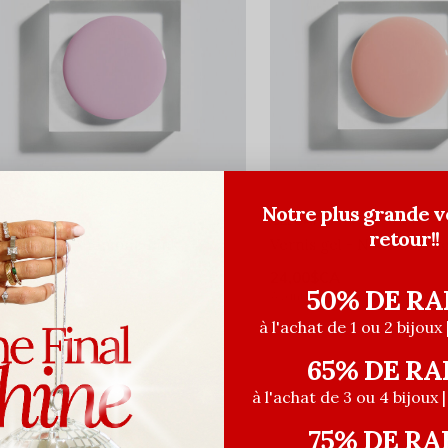
Notre plus grande v
ELCARE
GELCARE
retour!!
ernis gel - Anemone Pink
Vernis gel - Nude BB C
4,00$CA
24,00$CA
50% DE RA
ant les taxes
Avant les taxes
à l'achat de 1 ou 2 bijoux 
65% DE RA
à l'achat de 3 ou 4 bijoux 
75% DE RA