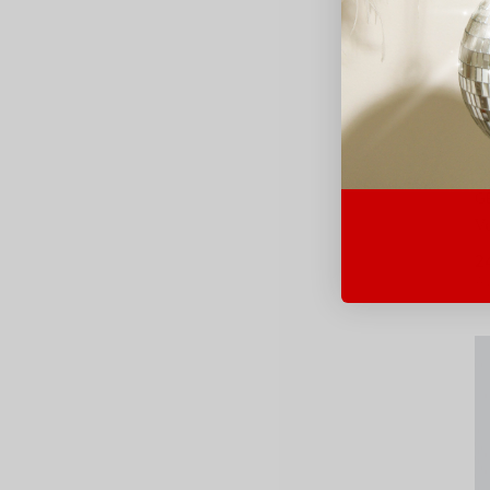
G
V
2
Av