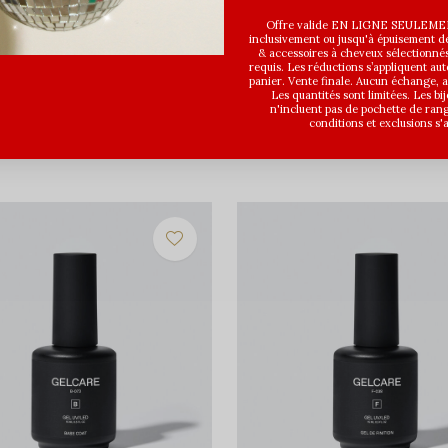
Offre valide EN LIGNE SEULEMEN
inclusivement ou jusqu'à épuisement des
& accessoires à cheveux sélectionné
requis. Les réductions s’appliquent a
panier. Vente finale. Aucun échange,
Les quantités sont limitées. Les bi
n'incluent pas de pochette de ran
conditions et exclusions s'