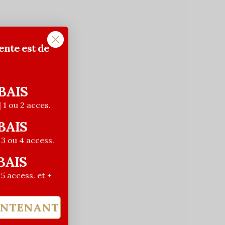
ente est de
BAIS
| 1 ou 2 acces.
BAIS
| 3 ou 4 access.
BAIS
| 5 access. et +
INTENANT