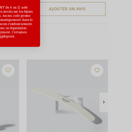
T du 6 au 12 août
AJOUTER UN AVIS
 stocks sur les bijoux
s. Aucun code promo
utomatiquement dans le
 aucun remboursement.
joux en liquidation
gement. Certaines
appliquent.