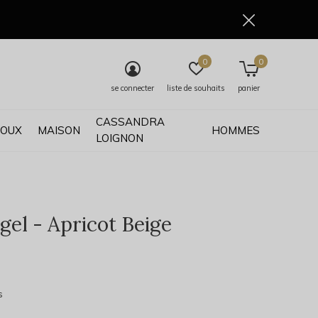
0
0
se connecter
liste de souhaits
panier
CASSANDRA
JOUX
MAISON
HOMMES
LOIGNON
gel - Apricot Beige
0)
s