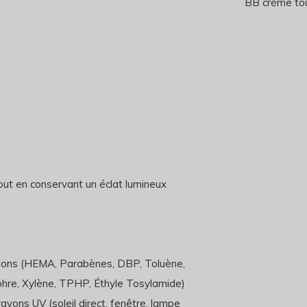
BB crème tou
out en conservant un éclat lumineux
ations (HEMA, Parabènes, DBP, Toluène,
re, Xylène, TPHP, Éthyle Tosylamide)
ayons UV (soleil direct, fenêtre, lampe