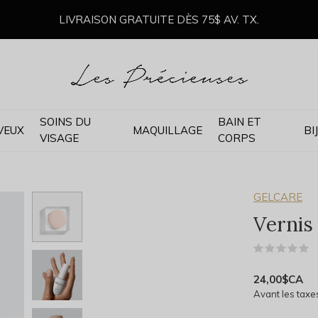
LIVRAISON GRATUITE DÈS 75$ AV. TX.
SOINS DU
BAIN ET
VEUX
MAQUILLAGE
BI
VISAGE
CORPS
GELCARE
Vernis 
(
24,00$CA
Avant les taxe