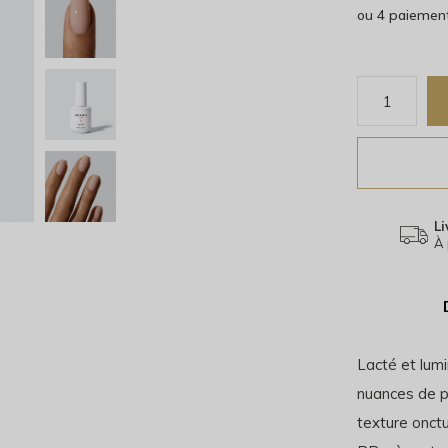
ou 4 paiemen
Li
À 
Lacté et lumi
nuances de p
texture onct