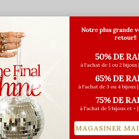
r 3 minutes.
Notre plus grande v
retour!!
iter notre
blogue
ou téléchargez les
50% DE RA
à l'achat de 1 ou 2 bijoux 
65% DE RA
phénylphosphinate d'éthyle triméthylbenzoyl,
à l'achat de 3 ou 4 bijoux 
75% DE RA
à l'achat de 5 bijoux et + 
MAGASINER MA