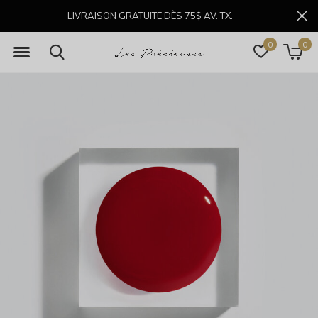
LIVRAISON GRATUITE DÈS 75$ AV. TX.
0
0